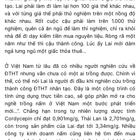
tạo. Lai phải làm đi làm lại hơn 100 giá thể khác nhau,
và với từng giá thể phải thử nghiệm trên một nồng độ
khác nhau. Rốt cuộc cậu phải làm trên 1.000 thử
nghiệm, quên cả ăn ngủ để làm thí nghiệm, chỉ ra khỏi
nhà để đi dạy kiếm tiền mua nguyên liệu. Ròng rã một
năm như thế thì cậu thành công. Lúc ấy Lai mới dám
ngả lưng ngủ một giấc thỏa thuê…
Ở Việt Nam từ lâu đã có nhiều người nghiên cứu về
ĐTHT nhưng vẫn chưa có một ai trồng được. Chính vì
thế, có thể nói Lai là người đi đầu khi nghiên cứu trồng
thành công ĐTHT nhân tạo. Đây là một công trình có
tính ứng dụng thực tiễn cao, sẽ góp phần mở ra cho
nghề trồng nấm ở Việt Nam một bước phát triển
mới…”. Chẳng hạn trong tự nhiên lượng dược tính
Cordycepin chỉ đạt 0,901mg/g, Thái Lan là 2,701mg/g,
còn trong sản phẩm của Lai đạt tới 3,34mg/g. Nhiều
công ty kinh doanh nấm cũng liên hệ tìm đến mua