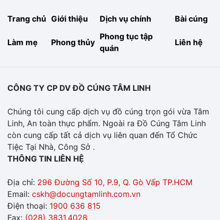
Trang chủ
Giới thiệu
Dịch vụ chính
Bài cúng
Phong tục tập
Làm mẹ
Phong thủy
Liên hệ
quán
CÔNG TY CP DV ĐỒ CÚNG TÂM LINH
Chúng tôi cung cấp dịch vụ đồ cúng trọn gói vừa Tâm
Linh, An toàn thực phẩm. Ngoài ra Đồ Cúng Tâm Linh
còn cung cấp tất cả dịch vụ liên quan đến Tổ Chức
Tiệc Tại Nhà, Công Sở .
THÔNG TIN LIÊN HỆ
Địa chỉ:
296 Đường Số 10, P.9, Q. Gò Vấp TP.HCM
Email:
cskh@docungtamlinh.com.vn
Điện thoại:
1900 636 815
Fax:
(028) 3831.4028