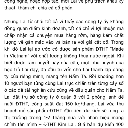
công nghệ, hoặc hợp tác, mời Lai về phụ trách khâu kỹ
thuật, thậm chí chia cả cổ phẩn.
Nhưng Lai từ chối tất cả vì thấy các công ty ấy không
đồng quan điểm kinh doanh, tất cả chỉ vì lợi nhuận mà
chấp nhận cả chuyện mua hàng rởm, hàng kém chất
lượng về gắn mác vào và bán ra với giá cắt cổ. Trong
khi đó Lai lại ao ước có được sản phẩm ĐTHT “Made
in Vietnam” với chất lượng không thua nước ngoài. Khi
biết được tâm huyết này của cậu, một phụ huynh của
học trò Lai dạy, đã đầu tư vốn cho Lai thành lập công
ty của riêng mình, mang tên Nấm Ta. Rồi khoảng hơn
10 người bạn từng cùng Lai trực chiến trên từng cây số
ở các đề tài nghiên cứu cũng về đầu quân cho Nấm Ta.
Lai đặt trụ sở công ty ở quận 8 với 2 phòng lạnh để
nuôi ĐTHT, công suất đạt 150 kg/tháng. Lai vừa thu
hoạch mẻ sản phẩm ĐTHT đầu tiên, dự kiến sẽ tung ra
thị trường trong 1-2 tháng nữa với nhãn hiệu mang
chính tên mình – ĐTHT Kim Lai. Giá bán dự kiến 100