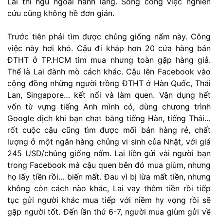
Lai thì ngủ ngoài hành lang. Song công việc nghiên
cứu cũng không hề đơn giản.
Trước tiên phải tìm được chủng giống nấm này. Công
việc này hơi khó. Cậu đi khắp hơn 20 cửa hàng bán
ĐTHT ở TP.HCM tìm mua nhưng toàn gặp hàng giả.
Thế là Lai đành mò cách khác. Cậu lên Facebook vào
cộng đồng những người trồng ĐTHT ở Hàn Quốc, Thái
Lan, Singapore… kết nối và làm quen. Vận dụng hết
vốn từ vựng tiếng Anh mình có, dùng chương trình
Google dịch khi bạn chat bằng tiếng Hàn, tiếng Thái…
rốt cuộc cậu cũng tìm được mối bán hàng rẻ, chất
lượng ở một ngân hàng chủng vi sinh của Nhật, với giá
245 USD/chủng giống nấm. Lai liền gửi vài người bạn
trong Facebook mà cậu quen bên đó mua giùm, nhưng
họ lấy tiền rồi… biến mất. Đau vì bị lừa mất tiền, nhưng
không còn cách nào khác, Lai vay thêm tiền rồi tiếp
tục gửi người khác mua tiếp với niềm hy vọng rồi sẽ
gặp người tốt. Đến lần thứ 6-7, người mua giùm gửi về