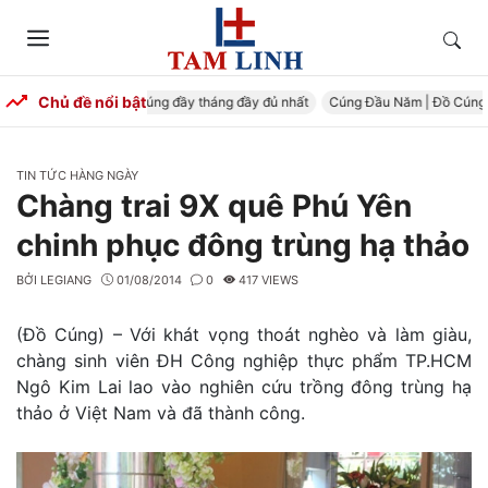
Skip
to
Tìm
Menu
content
kiếm
Chủ đề nổi bật
 Đầy Tháng – Mâm cúng đầy tháng đầy đủ nhất
Cúng Đầu Năm | Đồ Cúng Trọ
CATEGORIES
TIN TỨC HÀNG NGÀY
Chàng trai 9X quê Phú Yên
chinh phục đông trùng hạ thảo
BỞI
LEGIANG
01/08/2014
0
417 VIEWS
(Đồ Cúng) – Với khát vọng thoát nghèo và làm giàu,
chàng sinh viên ĐH Công nghiệp thực phẩm TP.HCM
Ngô Kim Lai lao vào nghiên cứu trồng đông trùng hạ
thảo ở Việt Nam và đã thành công.