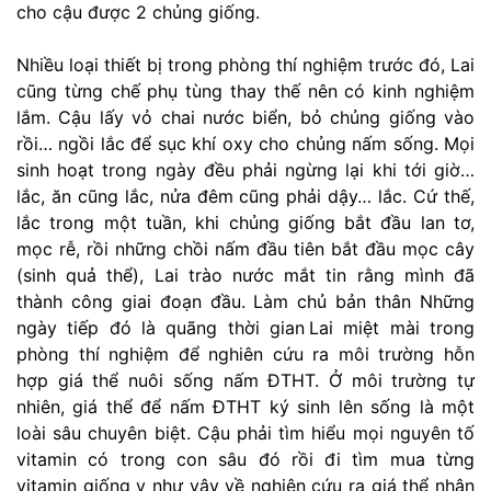
cho cậu được 2 chủng giống.
Nhiều loại thiết bị trong phòng thí nghiệm trước đó, Lai
cũng từng chế phụ tùng thay thế nên có kinh nghiệm
lắm. Cậu lấy vỏ chai nước biển, bỏ chủng giống vào
rồi… ngồi lắc để sục khí oxy cho chủng nấm sống. Mọi
sinh hoạt trong ngày đều phải ngừng lại khi tới giờ…
lắc, ăn cũng lắc, nửa đêm cũng phải dậy… lắc. Cứ thế,
lắc trong một tuần, khi chủng giống bắt đầu lan tơ,
mọc rễ, rồi những chồi nấm đầu tiên bắt đầu mọc cây
(sinh quả thể), Lai trào nước mắt tin rằng mình đã
thành công giai đoạn đầu. Làm chủ bản thân Những
ngày tiếp đó là quãng thời gian Lai miệt mài trong
phòng thí nghiệm để nghiên cứu ra môi trường hỗn
hợp giá thể nuôi sống nấm ĐTHT. Ở môi trường tự
nhiên, giá thể để nấm ĐTHT ký sinh lên sống là một
loài sâu chuyên biệt. Cậu phải tìm hiểu mọi nguyên tố
vitamin có trong con sâu đó rồi đi tìm mua từng
vitamin giống y như vậy về nghiên cứu ra giá thể nhân