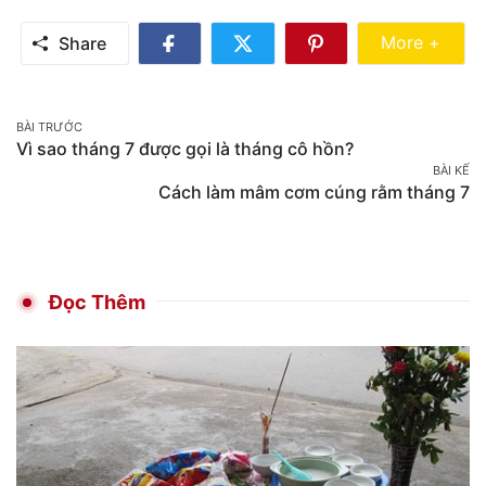
Share Mo
More +
Share
Share
Share
Share
on
on
on
Facebook
Twitter
Pinterest
Post
BÀI TRƯỚC
Vì sao tháng 7 được gọi là tháng cô hồn?
navigation
BÀI KẾ
Cách làm mâm cơm cúng rằm tháng 7
Đọc Thêm