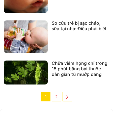
Sơ cứu trẻ bị sặc cháo,
sữa tại nhà: Điều phải biết
Chữa viêm họng chỉ trong
15 phút bằng bài thuốc
dân gian từ mướp đắng
Post
Page
Page
Next
1
2
navigation