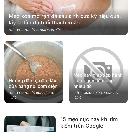
Mẹo xóa mờ rạn da sau sinh cực kỳ hiệu quả,
lấy lại làn da tuổi thanh xuân
BỞI
LEGIANG
27/03/2018
0
Mẹo hay giúp xếp hành
Hướng dẫn tự nấu dầu
lí cực gọn dù mang
dừa bằng nồi cơm điện
nhiều đồ
BỞI
LEGIANG
05/05/2015
BỞI
LEGIANG
17/04/2015
0
0
15 mẹo cực hay khi tìm
kiếm trên Google