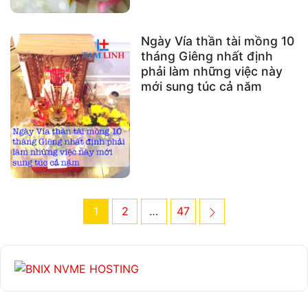
Ngày Vía thần tài mồng 10
tháng Giêng nhất định
phải làm những việc này
mới sung túc cả năm
Post
Page
Page
Page
Next
1
2
…
47
navigation