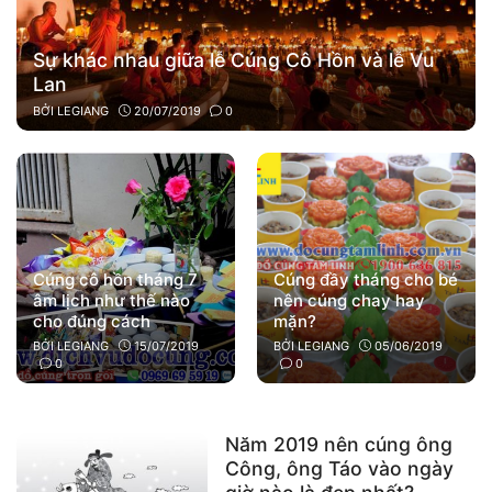
Sự khác nhau giữa lễ Cúng Cô Hồn và lễ Vu
Lan
BỞI
LEGIANG
20/07/2019
0
Cúng cô hồn tháng 7
Cúng đầy tháng cho bé
âm lịch như thế nào
nên cúng chay hay
cho đúng cách
mặn?
BỞI
LEGIANG
15/07/2019
BỞI
LEGIANG
05/06/2019
0
0
Năm 2019 nên cúng ông
Công, ông Táo vào ngày