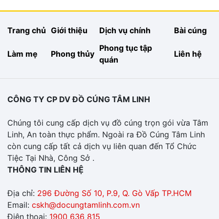
Trang chủ
Giới thiệu
Dịch vụ chính
Bài cúng
Phong tục tập
Làm mẹ
Phong thủy
Liên hệ
quán
CÔNG TY CP DV ĐỒ CÚNG TÂM LINH
Chúng tôi cung cấp dịch vụ đồ cúng trọn gói vừa Tâm
Linh, An toàn thực phẩm. Ngoài ra Đồ Cúng Tâm Linh
còn cung cấp tất cả dịch vụ liên quan đến Tổ Chức
Tiệc Tại Nhà, Công Sở .
THÔNG TIN LIÊN HỆ
Địa chỉ:
296 Đường Số 10, P.9, Q. Gò Vấp TP.HCM
Email:
cskh@docungtamlinh.com.vn
Điện thoại:
1900 636 815