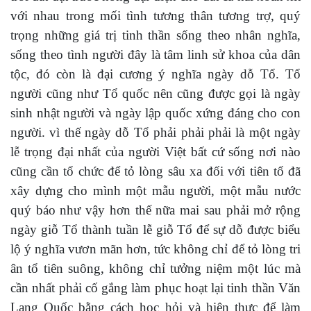
với nhau trong mối tình tương thân tương trợ, quý
trọng những giá trị tinh thần sống theo nhân nghĩa,
sống theo tình người đây là tâm linh sử khoa của dân
tộc, đó còn là đại cương ý nghĩa ngày dỗ Tổ. Tổ
người cũng như Tổ quốc nên cũng được gọi là ngày
sinh nhật người và ngày lập quốc xứng đáng cho con
người. vì thế ngày dỗ Tổ phải phải phải là một ngày
lễ trọng đại nhất của người Việt bất cứ sống nơi nào
cũng cần tổ chức để tỏ lòng sâu xa đối với tiên tổ đã
xây dựng cho mình một mẫu người, một mẫu nước
quý báo như vậy hơn thế nữa mai sau phải mở rộng
ngày giỗ Tổ thành tuần lễ giỗ Tổ để sự dỗ được biểu
lộ ý nghĩa vươn mãn hơn, tức không chỉ để tỏ lòng tri
ân tổ tiên suông, không chỉ tưởng niệm một lúc mà
cần nhất phải cố gắng làm phục hoạt lại tinh thần Văn
Lang Quốc bằng cách học hỏi và hiện thực để làm