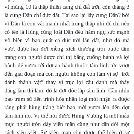
vì mùng 10 là thập thiên cang chỉ đất trời, còn tháng 3
là cung Dần chỉ đức đất. Tại sao lại lấy cung Dần? bởi
vì Dần là con vật mạnh nhất trong thập nhị đệ chi nên
có tên là Hùng cùng loài Dần đều hàm ngụ sức mạnh
vô biên vì bao quát cả đức trời lẫn đất, nhờ đó mà
vượt được hai đợt xiềng xích thường trói buộc tâm
trạng con người được chỉ thị bằng cưỡng hành và lợi
hành để vươn tới đợt an hành thuộc tâm linh tức vượt
đến giai đoạn mà con người không còn làm vì sợ “trời
đánh thánh vật” thay vì trục lợi cầu danh mà thấy
đáng làm thì làm, đó là đợt độc lập tâm linh. Cần nhìn
bao trùm sử tiến trình hóa nhân loại mới nhận ra được
rằng phải hùng tráng biết bao mới vươn lên đến đợt
tâm linh nọ. Vì thế nói được Hùng Vương là một mẫu
mực người tròn đầy viên mãn cũng như cân đối một
cách siêu việt. Sự viên mãn còn được thể hiện ở sự