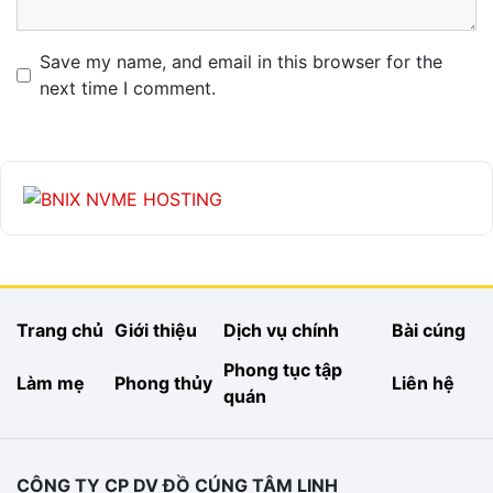
Name
Email
Website
Save my name, and email in this browser for the
next time I comment.
Trang chủ
Giới thiệu
Dịch vụ chính
Bài cúng
Phong tục tập
Làm mẹ
Phong thủy
Liên hệ
quán
CÔNG TY CP DV ĐỒ CÚNG TÂM LINH