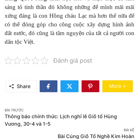
sáng tỏ tinh thần đó không những để mình mãi mãi
xứng đáng là con Hồng cháu Lạc mà hơn thế nữa để
có thể đóng góp cho công cuộc xây dựng hình ảnh
đất nước, đó cũng là tâm nguyện của tất cả người con
dân tộc Việt.
Đánh giá post
Share Mo
More +
Share
Share
Share
Share
on
on
on
Facebook
Twitter
Pinterest
Post
BÀI TRƯỚC
Thông báo chính thức: Lịch nghỉ lễ Giỗ tổ Hùng
navigation
Vương, 30-4 và 1-5
BÀI KẾ
Bài Cúng Giỗ Tổ Nghề Kim Hoàn