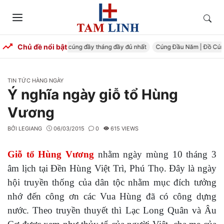
Skip
to
Tìm
Menu
content
kiếm
Chủ đề nổi bật
ng Đầy Tháng – Mâm cúng đầy tháng đầy đủ nhất
Cúng Đầu Năm | Đồ Cúng T
CATEGORIES
TIN TỨC HÀNG NGÀY
Ý nghĩa ngày giỗ tổ Hùng
Vương
BỞI
LEGIANG
06/03/2015
0
615 VIEWS
Giỗ tổ Hùng Vương
nhằm ngày mùng 10 tháng 3
âm lịch tại Đền Hùng Việt Trì, Phú Thọ. Đây là ngày
hội truyền thống của dân tộc nhằm mục đích tưởng
nhớ đến công ơn các Vua Hùng đã có công dựng
nước. Theo truyền thuyết thì Lạc Long Quân và Âu