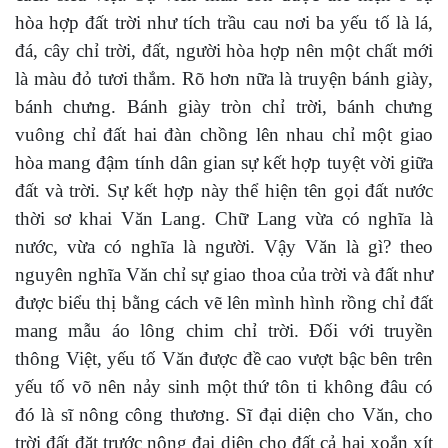
hòa hợp đất trời như tích trầu cau nơi ba yếu tố là lá,
đá, cây chỉ trời, đất, người hòa hợp nên một chất mới
là màu đỏ tươi thắm. Rõ hơn nữa là truyện bánh giày,
bánh chưng. Bánh giày tròn chỉ trời, bánh chưng
vuông chỉ đất hai đàn chồng lên nhau chỉ một giao
hòa mang đậm tính dân gian sự kết hợp tuyệt vời giữa
đất và trời. Sự kết hợp này thể hiện tên gọi đất nước
thời sơ khai Văn Lang. Chữ Lang vừa có nghĩa là
nước, vừa có nghĩa là người. Vậy Văn là gì? theo
nguyên nghĩa Văn chỉ sự giao thoa của trời và đất như
được biểu thị bằng cách vẽ lên mình hình rồng chỉ đất
mang mẫu áo lông chim chỉ trời. Đối với truyền
thông Việt, yếu tố Văn được đề cao vượt bậc bên trên
yếu tố võ nên nảy sinh một thứ tôn ti không đâu có
đó là sĩ nông công thương. Sĩ đại diện cho Văn, cho
trời đất đặt trước nông đại diện cho đất cả hai xoắn xít