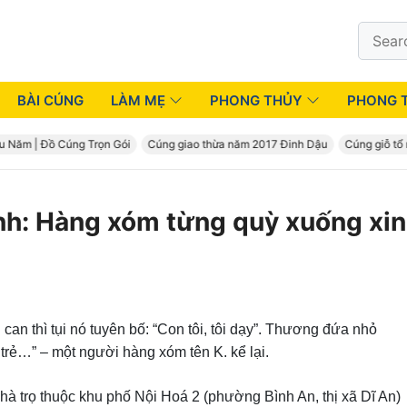
Search
for:
BÀI CÚNG
LÀM MẸ
PHONG THỦY
PHONG 
 | Đồ Cúng Trọn Gói
Cúng giao thừa năm 2017 Đinh Dậu
Cúng giỗ tổ nghề
nh: Hàng xóm từng quỳ xuống xin
can thì tụi nó tuyên bố: “Con tôi, tôi dạy”. Thương đứa nhỏ
trẻ…” – một người hàng xóm tên K. kể lại.
hà trọ thuộc khu phố Nội Hoá 2 (phường Bình An, thị xã Dĩ An)