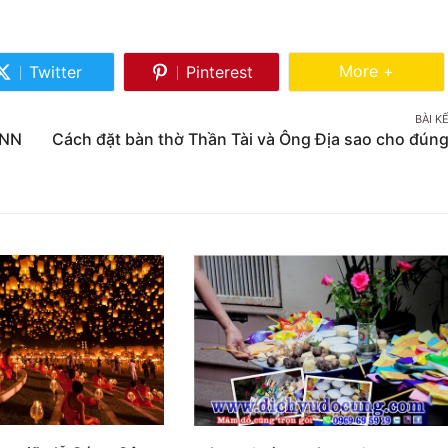
Share Mor
More +
Twitter
Pinterest
Share
Share
on
on
BÀI K
Twitter
Pinterest
ENN
Cách đặt bàn thờ Thần Tài và Ông Địa sao cho đún