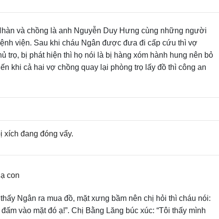
 Nhàn và chồng là anh Nguyễn Duy Hưng cùng những người
ệnh viện. Sau khi cháu Ngân được đưa đi cấp cứu thì vợ
 trọ, bị phát hiện thì họ nói là bị hàng xóm hành hung nên bỏ
ến khi cả hai vợ chồng quay lại phòng trọ lấy đồ thì công an
ị xích đang đóng vẩy.
hạ con
 thấy Ngân ra mua đồ, mặt xưng bầm nên chị hỏi thì cháu nói:
 đấm vào mặt đó ạ!”. Chị Bằng Lăng búc xúc: “Tôi thấy mình