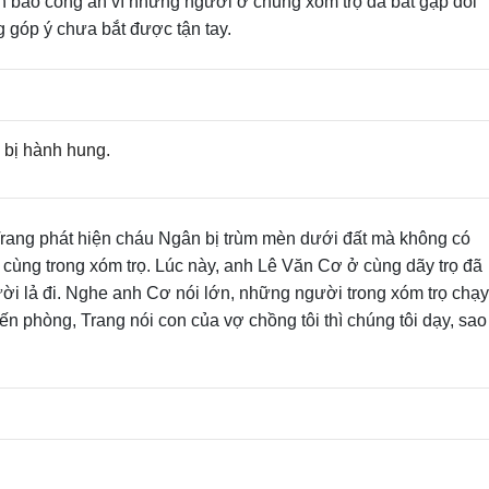
nh báo công an vì những người ở chung xóm trọ đã bắt gặp đôi
 góp ý chưa bắt được tận tay.
 bị hành hung.
Trang phát hiện cháu Ngân bị trùm mèn dưới đất mà không có
cùng trong xóm trọ. Lúc này, anh Lê Văn Cơ ở cùng dãy trọ đã
ời lả đi. Nghe anh Cơ nói lớn, những người trong xóm trọ chạy
ến phòng, Trang nói con của vợ chồng tôi thì chúng tôi dạy, sao