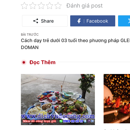
Đánh giá post
Share
Facebook
Share
on
Post
BÀI TRƯỚC
Facebook
Cách dạy trẻ dưới 03 tuổi theo phương pháp GL
navigation
DOMAN
Đọc Thêm