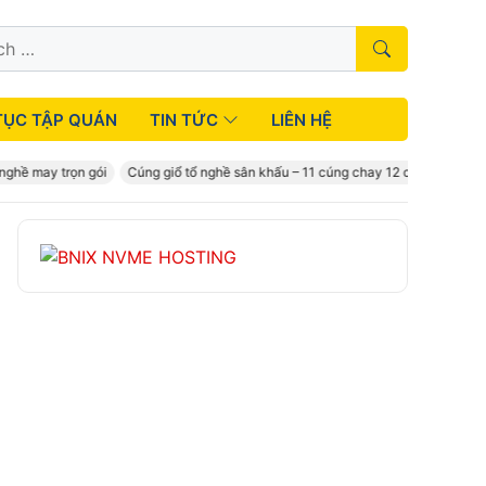
TỤC TẬP QUÁN
TIN TỨC
LIÊN HỆ
 may trọn gói
Cúng giổ tổ nghề sân khấu – 11 cúng chay 12 cúng mặn