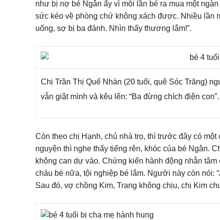
như bị nợ bé Ngân ấy vì mỗi lần bé ra mua một ngàn đ
sức kéo về phòng chứ không xách được. Nhiều lần m
uống, sợ bị ba đánh. Nhìn thấy thương lắm!”.
Chị Trần Thị Quế Nhàn (20 tuổi, quê Sóc Trăng) n
vẫn giật mình và kêu lên: “Ba đừng chích điện con”.
Còn theo chị Hạnh, chủ nhà trọ, thì trước đây có một 
nguyện thì nghe thấy tiếng rên, khóc của bé Ngân. Chị 
không can dự vào. Chứng kiến hành động nhẫn tâm c
cháu bé nữa, tội nghiệp bé lắm. Người này còn nói: “
Sau đó, vợ chồng Kim, Trang không chịu, chị Kim ch