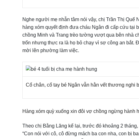
Nghe người mẹ nhẫn tâm nói vậy, chị Trần Thị Quế
hàng xóm quyết định đưa cháu Ngân đi cấp cứu tại b
chồng Minh và Trang trèo tường vượt qua bên nhà chủ
trốn nhưng thực ra là họ bỏ chạy vì sợ công an bắt. Đ
mời lên phường làm việc.
Cổ chân, cổ tay bé Ngân vẫn hằn vết thương nghi b
Hàng xóm quỳ xuống xin đôi vợ chồng ngừng hành 
Theo chị Bằng Lăng kể lại, trước đó khoảng 2 tháng,
“Con nói với cô, cô đừng mách ba con nha, con bị ba