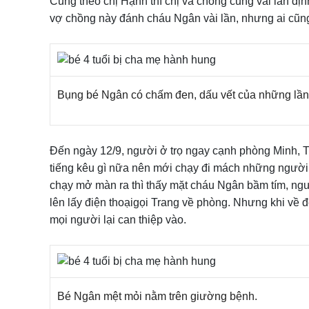
Cũng theo chị Hạnh thì chị và chồng cũng vài lần đị
vợ chồng này đánh cháu Ngân vài lần, nhưng ai cũng
Bụng bé Ngân có chấm đen, dấu vết của những lần
Đến ngày 12/9, người ở trọ ngay cạnh phòng Minh, 
tiếng kêu gì nữa nên mới chạy đi mách những người 
chạy mở màn ra thì thấy mặt cháu Ngân bầm tím, ngư
lên lấy điện thoạigọi Trang về phòng. Nhưng khi về đ
mọi người lại can thiệp vào.
Bé Ngân mệt mỏi nằm trên giường bệnh.