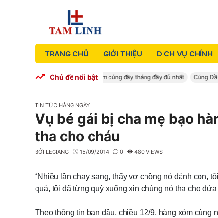
Skip
to
content
TRANG CHỦ
GIỚI THIỆU
DỊCH VỤ CHÍNH
Chủ đề nổi bật
Cúng Đầy Tháng – Mâm cúng đầy tháng đầy đủ nhất
Cúng Đầu Năm
CATEGORIES
TIN TỨC HÀNG NGÀY
Vụ bé gái bị cha mẹ bạo hà
tha cho cháu
BỞI
LEGIANG
15/09/2014
0
480 VIEWS
“Nhiều lần chạy sang, thấy vợ chồng nó đánh con, tôi 
quá, tôi đã từng quỳ xuống xin chúng nó tha cho đứa 
Theo thông tin ban đầu, chiều 12/9, hàng xóm cùng n