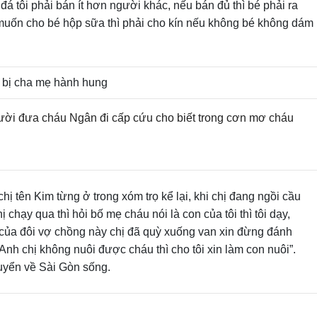
á tôi phải bán ít hơn người khác, nếu bán đủ thì bé phải ra
uốn cho bé hộp sữa thì phải cho kín nếu không bé không dám
gười đưa cháu Ngân đi cấp cứu cho biết trong cơn mơ cháu
chị tên Kim từng ở trong xóm trọ kể lại, khi chị đang ngồi cầu
chạy qua thì hỏi bố mẹ cháu nói là con của tôi thì tôi dạy,
ủa đôi vợ chồng này chị đã quỳ xuống van xin đừng đánh
Anh chị không nuôi được cháu thì cho tôi xin làm con nuôi”.
uyển về Sài Gòn sống.