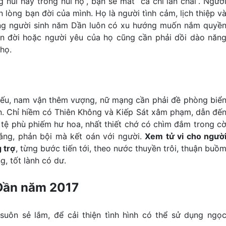
 núi này trông núi nọ”, bạn sẽ mất “cả chì lẫn chài”. Ngườ
 lòng bạn đời của mình. Họ là người tình cảm, lịch thiệp v
rằng người sinh năm Dần luôn có xu hướng muốn nắm quyề
ạn đời hoặc người yêu của họ cũng cần phải dồi dào năn
họ.
ếu, nam vận thêm vượng, nữ mạng cần phải đề phòng biể
 ổn. Chỉ hiềm có Thiên Không và Kiếp Sát xâm phạm, dẫn đế
có tệ phù phiếm hư hoa, nhất thiết chớ có chìm đắm trong c
hắng, phản bội mà kết oán với người.
Xem tử vi cho ngườ
 trợ
, từng bước tiến tới, theo nước thuyền trôi, thuận buồ
g, tốt lành có dư.
 Dần năm 2017
ôn sẻ lắm, để cải thiện tình hình có thể sử dụng ngọ