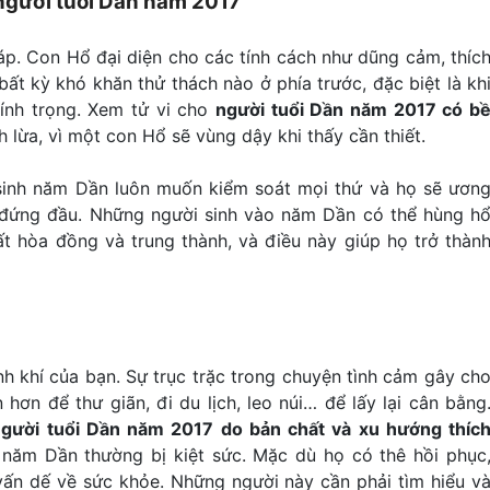
 người tuổi Dần năm 2017
áp. Con Hổ đại diện cho các tính cách như dũng cảm, thíc
ất kỳ khó khăn thử thách nào ở phía trước, đặc biệt là kh
ính trọng. Xem tử vi cho
người tuổi Dần năm 2017 có b
lừa, vì một con Hổ sẽ vùng dậy khi thấy cần thiết.
sinh năm Dần luôn muốn kiểm soát mọi thứ và họ sẽ ươn
đứng đầu. Những người sinh vào năm Dần có thể hùng h
ất hòa đồng và trung thành, và điều này giúp họ trở thàn
nh khí của bạn. Sự trục trặc trong chuyện tình cảm gây ch
 hơn để thư giãn, đi du lịch, leo núi… để lấy lại cân bằng
người tuổi Dần năm 2017 do bản chất và xu hướng thíc
năm Dần thường bị kiệt sức. Mặc dù họ có thê hồi phục
 vấn dế về sức khỏe. Những người này cần phải tìm hiểu v