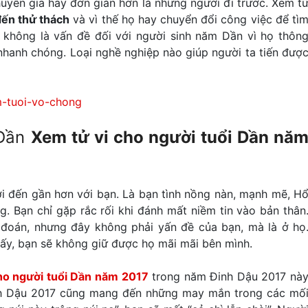
huyên gia hay đơn giản hơn là những người đi trước. Xem t
ến thử thách
và vì thế họ hay chuyển đổi công việc để tì
 không là vấn đề đối với người sinh năm Dần vì họ thôn
 nhanh chóng. Loại nghề nghiệp nào giúp người ta tiến đượ
 Dần
Xem tử vi cho người tuổi Dần nă
 đến gần hơn với bạn. Là bạn tình nồng nàn, mạnh mẽ, H
Bạn chỉ gặp rắc rối khi đánh mất niềm tin vào bản thân
 đoán, nhưng đây không phải yấn đề của bạn, mà là ở họ
 ấy, bạn sẽ không giữ được họ mãi mãi bên mình.
ho người tuổi Dần năm 2017
trong năm Đinh Dậu 2017 nà
nh Dậu 2017 cũng mang đến những may mắn trong các mố