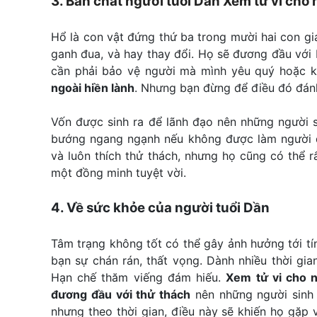
3. Bản chất người tuổi Dần Xem tử vi cho
Hổ là con vật đứng thứ ba trong mười hai con gi
ganh đua, và hay thay đổi. Họ sẽ đương đầu với b
cần phải bảo vệ người mà mình yêu quý hoặc k
ngoài hiền lành
. Nhưng bạn đừng để điều đó đánh 
Vốn được sinh ra để lãnh đạo nên những người 
bướng ngang ngạnh nếu không được làm người 
và luôn thích thử thách, nhưng họ cũng có thể r
một đồng minh tuyệt vời.
4. Về sức khỏe của người tuổi Dần
Tâm trạng không tốt có thể gây ảnh hưởng tới tí
bạn sự chán rán, thất vọng. Dành nhiều thời gian
Hạn chế thăm viếng đám hiếu.
Xem tử vi cho 
đương đầu với thử thách
nên những người sinh 
nhưng theo thời gian, điều này sẽ khiến họ gặp