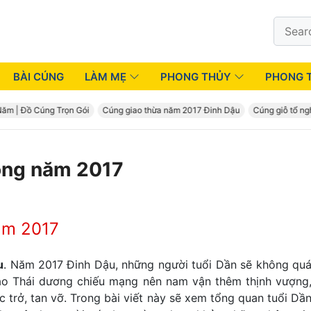
Search
for:
BÀI CÚNG
LÀM MẸ
PHONG THỦY
PHONG 
 Đồ Cúng Trọn Gói
Cúng giao thừa năm 2017 Đinh Dậu
Cúng giỗ tổ nghề m
rong năm 2017
năm 2017
u
. Năm 2017 Đinh Dậu, những người tuổi Dần sẽ không qu
sao Thái dương chiếu mạng nên nam vận thêm thịnh vượng
 trở, tan vỡ. Trong bài viết này sẽ xem tổng quan tuổi Dầ