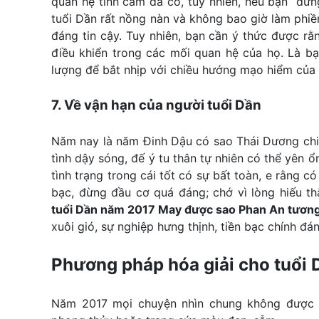
quan hệ tình cảm đã có, tuy nhiên, nếu bạn “đứng
tuổi Dần rất nồng nàn và không bao giờ làm phiền
đáng tin cậy. Tuy nhiên, bạn cần ý thức được 
điều khiển trong các mối quan hệ của họ. Là b
lượng để bắt nhịp với chiều hướng mạo hiểm của 
7. Về vận hạn của người tuổi Dần
Năm nay là năm Đinh Dậu có sao Thái Dương chi
tình dậy sóng, đế ý tu thân tự nhiên có thể yên
tình trạng trong cái tốt có sự bất toàn, e rằng 
bạc, đừng đầu cơ quá đáng; chớ vì lòng hiếu t
tuổi Dần năm 2017 May được sao Phan An tương
xuôi gió, sự nghiệp hưng thịnh, tiền bạc chính đán
Phương pháp hóa giải cho tuổi
Năm 2017 mọi chuyện nhìn chung không được su