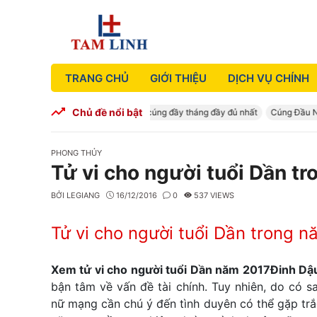
Skip
to
content
TRANG CHỦ
GIỚI THIỆU
DỊCH VỤ CHÍNH
Chủ đề nổi bật
Cúng Đầy Tháng – Mâm cúng đầy tháng đầy đủ nhất
Cúng Đầu Năm |
CATEGORIES
PHONG THỦY
Tử vi cho người tuổi Dần t
BỞI
LEGIANG
16/12/2016
0
537 VIEWS
Tử vi cho người tuổi Dần trong 
Xem tử vi cho người tuổi Dần năm 2017
Đinh Dậ
bận tâm về vấn đề tài chính. Tuy nhiên, do có 
nữ mạng cần chú ý đến tình duyên có thể gặp trắc