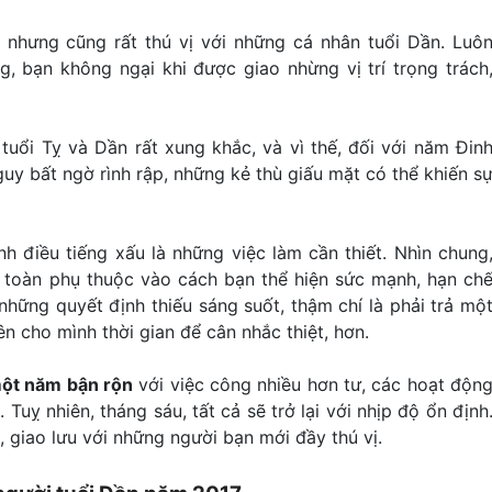
 nhưng cũng rất thú vị với những cá nhân tuổi Dần. Luô
g, bạn không ngại khi được giao nhừng vị trí trọng trách
tuổi Tỵ và Dần rất xung khắc, và vì thế, đối với năm Đin
y bất ngờ rình rập, những kẻ thù giấu mặt có thể khiến s
nh điều tiếng xấu là những việc làm cần thiết. Nhìn chung
n toàn phụ thuộc vào cách bạn thể hiện sức mạnh, hạn ch
hững quyết định thiếu sáng suốt, thậm chí là phải trả mộ
n cho mình thời gian để cân nhắc thiệt, hơn.
một năm bận rộn
với việc công nhiều hơn tư, các hoạt độn
uỵ nhiên, tháng sáu, tất cả sẽ trở lại với nhịp độ ổn định
 giao lưu với những người bạn mới đầy thú vị.