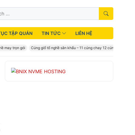
TỤC TẬP QUÁN
TIN TỨC
LIÊN HỆ
ay trọn gói
Cúng giổ tổ nghề sân khấu – 11 cúng chay 12 cúng mặn
á
,
n