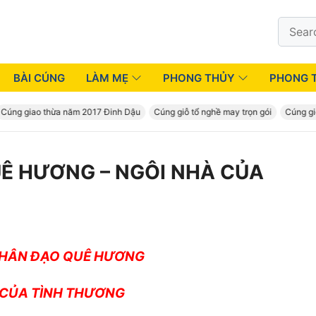
Search
for:
BÀI CÚNG
LÀM MẸ
PHONG THỦY
PHONG 
iao thừa năm 2017 Đinh Dậu
Cúng giỗ tổ nghề may trọn gói
Cúng giổ tổ ng
Ê HƯƠNG – NGÔI NHÀ CỦA
NHÂN ĐẠO QUÊ HƯƠNG
 CỦA TÌNH THƯƠNG