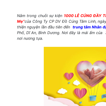
Nằm trong chuỗi sự kiện
1000 LỄ CÚNG ĐẦY T
Mẹ”
của
Công Ty CP
DV
Đồ Cúng Tâm Linh
,
ngà
thiện nguyện lần đầu tiên
đến
trung tâm Nhân 
Phố, Dĩ An, Bình Dương. Nơi đây là mái ấm của 
nơi nương tựa
.