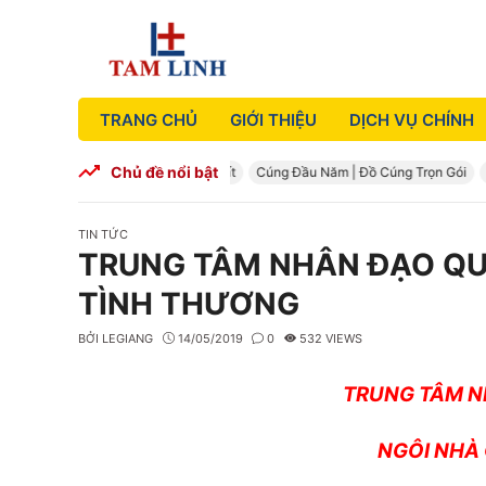
Skip
to
content
TRANG CHỦ
GIỚI THIỆU
DỊCH VỤ CHÍNH
Chủ đề nổi bật
âm cúng đầy tháng đầy đủ nhất
Cúng Đầu Năm | Đồ Cúng Trọn Gói
Cúng g
CATEGORIES
TIN TỨC
TRUNG TÂM NHÂN ĐẠO QU
TÌNH THƯƠNG
BỞI
LEGIANG
14/05/2019
0
532 VIEWS
TRUNG TÂM 
NGÔI NHÀ