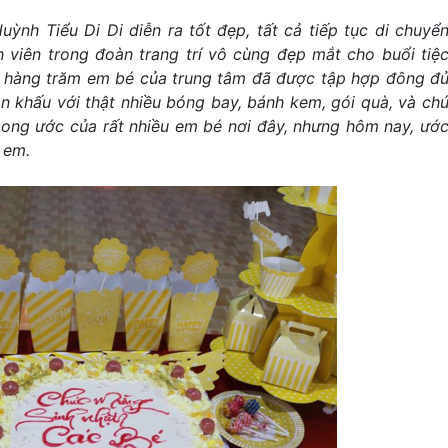
ỳnh Tiểu Di Di diễn ra tốt đẹp
, tất cả tiếp tục di chuyể
viên trong đoàn trang trí vô cùng đẹp mắt cho buổi tiệ
ấu hàng trăm em bé của trung tâm đã được tập hợp đông đ
n khấu với thật nhiều bóng bay, bánh kem, gói quà, và ch
 mong ước của rất nhiều em bé nơi đây, nhưng hôm nay, ướ
 em.