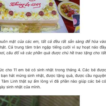
huôn mặt của các em, tất cả đều rất sẵn sàng để hòa và
nhật.
Cả trung tâm tràn ngập tiếng cười vì sự hoạt náo đầ
hơi, câu đố và các phần quà được chú hề trao tặng cho tấ
ức cho 11 em bé có sinh nhật trong tháng 4. Các bé đượ
c bạn hát mừng sinh nhật, được tặng quà, được cầu nguyệ
 Tâm Linh thật sự ấm lòng vì đã phần nào giúp các bé c
ày sinh nhật của mình.