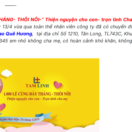
——-
HÁNG- THÔI NÔI-
“ Thiện nguyện cho con- trọn tình Ch
y 13/4 vừa
qua toàn thể
nhân viên công ty đã có chuyến đ
đạo Quê Hương
,
tại
địa chỉ
Số 1210, Tân Long, TL743C, Kh
3
45
em nhỏ không cha mẹ, có hoàn cảnh khó khăn
, khôn