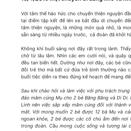
Với tâm thế háo hức cho chuyến thiện nguyện đầ
tại điểm tập kết để lên xe bắt đầu di chuyển đ
tâm thiện nguyện, là những món quà nhỏ, là mon
sẵn sàng từ nhiều ngày trước, cả đoàn đã khởi hà
Không khí buổi sáng nơi đây rất trong lành. Thấ
chờ từ lâu lắm. Nhìn các em cười nói, và quây q
đều tan biến hết. Dường như nơi đây, các bé cũ
đỗi trẻ thơ mà bất cứ đứa trẻ bình thường nào 
buổi tiệc diễn ra theo đúng kế hoạch để mang đế
Sau khi chào hỏi và làm việc với phụ trách trung
đáo mâm cúng Mụ cho 2 bé
Băng Băng và Di Di
.
Linh nên việc sắp xếp mâm cúng đối với thành v
mắt. Với mong muốn 2 bé
được 12 bà Mụ và các
ngoan khỏe
, 2 bé được các cô chú ẵm đến nơi 
trong đoàn. Cầu mong
cuộc sống và tương lai 