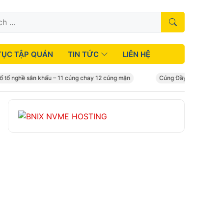
TỤC TẬP QUÁN
TIN TỨC
LIÊN HỆ
hề sân khấu – 11 cúng chay 12 cúng mặn
Cúng Đầy Tháng – Mâm cúng 