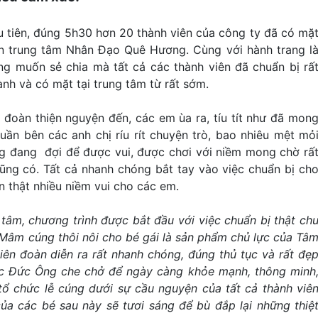
u tiên, đúng 5h30 hơn 20 thành viên của công ty đã có mặ
ến trung tâm Nhân Đạo Quê Hương. Cùng với hành trang l
g muốn sẻ chia mà tất cả các thành viên đã chuẩn bị rấ
nh và có mặt tại trung tâm từ rất sớm.
y đoàn thiện nguyện đến, các em ùa ra, tíu tít như đã mon
uần bên các anh chị ríu rít chuyện trò, bao nhiêu mệt mỏ
ng đang đợi để được vui, được chơi với niềm mong chờ rấ
cũng có. Tất cả nhanh chóng bắt tay vào việc chuẩn bị ch
n thật nhiều niềm vui cho các em.
 tâm, chương trình được bắt đầu với việc chuẩn bị thật ch
 Mâm cúng thôi nôi cho bé gái là sản phẩm chủ lực của Tâ
iên đoàn diễn ra rất nhanh chóng, đúng thủ tục và rất đẹ
 Đức Ông che chở để ngày càng khỏe mạnh, thông minh
tổ chức lễ cúng dưới sự cầu nguyện của tất cả thành viê
của các
bé
sau này sẽ tươi sáng để bù đắp lại những thiệ