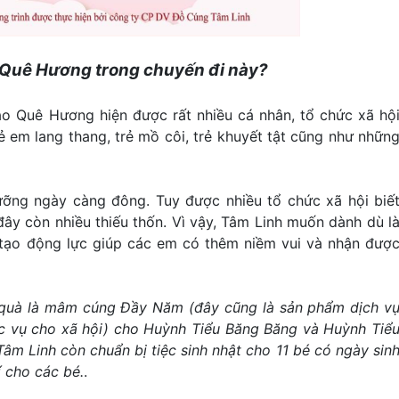
 Quê Hương trong chuyến đi này?
o Quê Hương hiện được rất nhiều cá nhân, tổ chức xã hộ
ẻ em lang thang, trẻ mồ côi, trẻ khuyết tật cũng như nhữn
ỡng ngày càng đông. Tuy được nhiều tổ chức xã hội biế
đây còn nhiều thiếu thốn. Vì vậy, Tâm Linh muốn dành dù l
 tạo động lực giúp các em có thêm niềm vui và nhận đượ
 quà là mâm cúng Đầy Năm (đây cũng là sản phẩm dịch v
vụ cho xã hội) cho Huỳnh Tiểu Băng Băng và Huỳnh Tiể
Tâm Linh còn chuẩn bị tiệc sinh nhật cho 11 bé có ngày sin
í cho các bé.
.