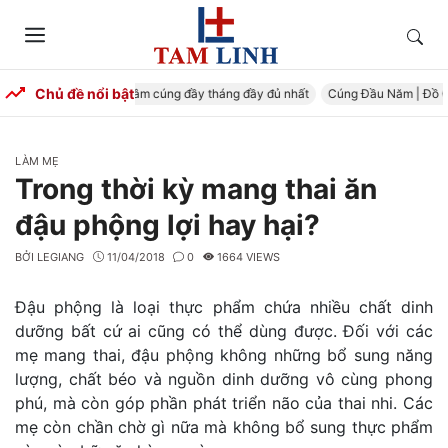
Skip
to
Tìm
Menu
content
kiếm
Chủ đề nổi bật
Cúng Đầy Tháng – Mâm cúng đầy tháng đầy đủ nhất
Cúng Đầu Năm | Đồ Cún
CATEGORIES
LÀM MẸ
Trong thời kỳ mang thai ăn
đậu phộng lợi hay hại?
BỞI
LEGIANG
11/04/2018
0
1664 VIEWS
Đậu phộng là loại thực phẩm chứa nhiều chất dinh
dưỡng bất cứ ai cũng có thể dùng được. Đối với các
mẹ mang thai, đậu phộng không những bổ sung năng
lượng, chất béo và nguồn dinh dưỡng vô cùng phong
phú, mà còn góp phần phát triển não của thai nhi. Các
mẹ còn chần chờ gì nữa mà không bổ sung thực phẩm