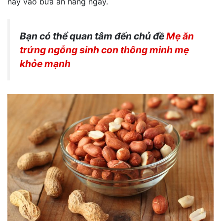
này vào bữa ăn hàng ngày.
Bạn có thể quan tâm đến chủ đề
Mẹ ăn
trứng ngỗng sinh con thông minh mẹ
khỏe mạnh