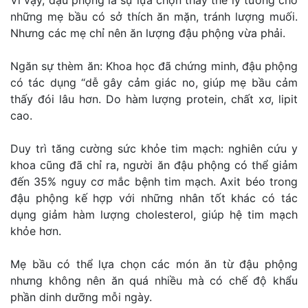
Vì vậy, đậu phộng là sự lựa chọn thay thế lý tưởng cho
những mẹ bầu có sở thích ăn mặn, tránh lượng muối.
Nhưng các mẹ chỉ nên ăn lượng đậu phộng vừa phải.
Ngăn sự thèm ăn: Khoa học đã chứng minh, đậu phộng
có tác dụng “dễ gây cảm giác no, giúp mẹ bầu cảm
thấy đói lâu hơn. Do hàm lượng protein, chất xơ, lipit
cao.
Duy trì tăng cường sức khỏe tim mạch: nghiên cứu y
khoa cũng đã chỉ ra, người ăn đậu phộng có thể giảm
đến 35% nguy cơ mắc bệnh tim mạch. Axit béo trong
đậu phộng kế hợp với những nhân tốt khác có tác
dụng giảm hàm lượng cholesterol, giúp hệ tim mạch
khỏe hơn.
Mẹ bầu có thể lựa chọn các món ăn từ đậu phộng
nhưng không nên ăn quá nhiều mà có chế độ khẩu
phần dinh dưỡng mỗi ngày.