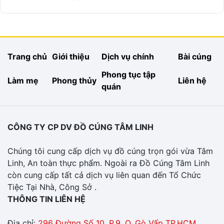
Trang chủ
Giới thiệu
Dịch vụ chính
Bài cúng
Phong tục tập
Làm mẹ
Phong thủy
Liên hệ
quán
CÔNG TY CP DV ĐỒ CÚNG TÂM LINH
Chúng tôi cung cấp dịch vụ đồ cúng trọn gói vừa Tâm
Linh, An toàn thực phẩm. Ngoài ra Đồ Cúng Tâm Linh
còn cung cấp tất cả dịch vụ liên quan đến Tổ Chức
Tiệc Tại Nhà, Công Sở .
THÔNG TIN LIÊN HỆ
Địa chỉ:
296 Đường Số 10, P.9, Q. Gò Vấp TP.HCM