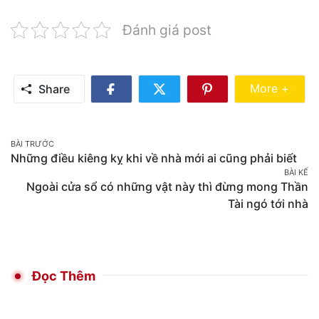
Đánh giá post
Share Mo
More +
Share
Share
Share
Share
on
on
on
Facebook
Twitter
Pinterest
Post
BÀI TRƯỚC
Những điều kiêng kỵ khi về nhà mới ai cũng phải biết
navigation
BÀI KẾ
Ngoài cửa sổ có những vật này thì đừng mong Thần
Tài ngó tới nhà
Đọc Thêm