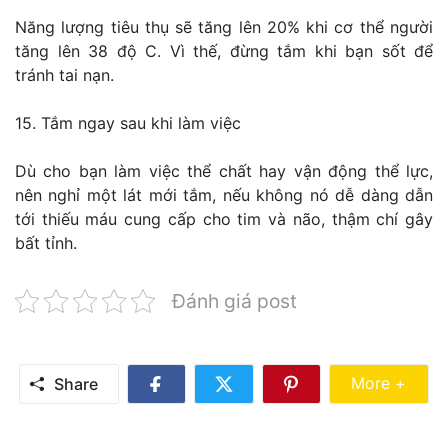
Năng lượng tiêu thụ sẽ tăng lên 20% khi cơ thể người
tăng lên 38 độ C. Vì thế, đừng tắm khi bạn sốt để
tránh tai nạn.
15. Tắm ngay sau khi làm việc
Dù cho bạn làm việc thể chất hay vận động thể lực,
nên nghỉ một lát mới tắm, nếu không nó dễ dàng dẫn
tới thiếu máu cung cấp cho tim và não, thậm chí gây
bất tỉnh.
Đánh giá post
Share Mo
More +
Share
Share
Share
Share
on
on
on
Facebook
Twitter
Pinterest