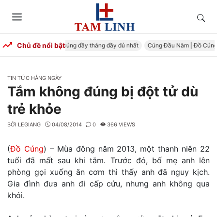
Skip
to
Tìm
Menu
content
kiếm
Chủ đề nổi bật
 Đầy Tháng – Mâm cúng đầy tháng đầy đủ nhất
Cúng Đầu Năm | Đồ Cúng Tr
CATEGORIES
TIN TỨC HÀNG NGÀY
Tắm không đúng bị đột tử dù
trẻ khỏe
BỞI
LEGIANG
04/08/2014
0
366 VIEWS
(
Đồ Cúng
) – Mùa đông năm 2013, một thanh niên 22
tuổi đã mất sau khi tắm. Trước đó, bố mẹ anh lên
phòng gọi xuống ăn cơm thì thấy anh đã nguy kịch.
Gia đình đưa anh đi cấp cứu, nhưng anh không qua
khỏi.