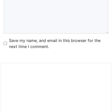
Comment
Name
Email
Website
Save my name, and email in this browser for the
next time I comment.