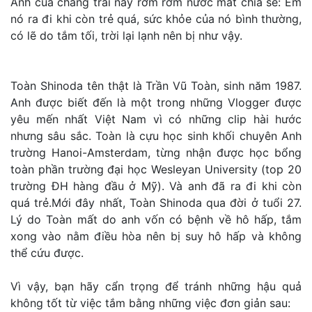
Anh của chàng trai này rơm rớm nước mắt chia sẻ: Em
nó ra đi khi còn trẻ quá, sức khỏe của nó bình thường,
có lẽ do tắm tối, trời lại lạnh nên bị như vậy.
Toàn Shinoda tên thật là Trần Vũ Toàn, sinh năm 1987.
Anh được biết đến là một trong những
Vlogger
được
yêu mến nhất Việt Nam vì có những clip hài hước
nhưng sâu sắc. Toàn là cựu học sinh khối chuyên Anh
trường Hanoi-Amsterdam, từng nhận được học bổng
toàn phần trường đại học Wesleyan University (top 20
trường ĐH hàng đầu ở Mỹ). Và anh đã ra đi khi còn
quá trẻ.
Mới đây nhất, Toàn Shinoda qua đời ở tuổi 27.
Lý do Toàn mất do anh vốn có bệnh về hô hấp, tắm
xong vào nằm điều hòa nên bị suy hô hấp và không
thể cứu được.
Vì vậy, bạn hãy cẩn trọng để tránh những hậu quả
không tốt từ việc tắm bằng những việc đơn giản sau: