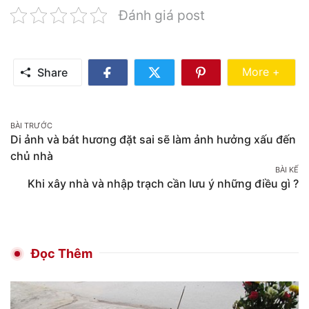
Đánh giá post
Share Mo
More +
Share
Share
Share
Share
on
on
on
Facebook
Twitter
Pinterest
Post
BÀI TRƯỚC
Di ảnh và bát hương đặt sai sẽ làm ảnh hưởng xấu đến
navigation
chủ nhà
BÀI KẾ
Khi xây nhà và nhập trạch cần lưu ý những điều gì ?
Đọc Thêm