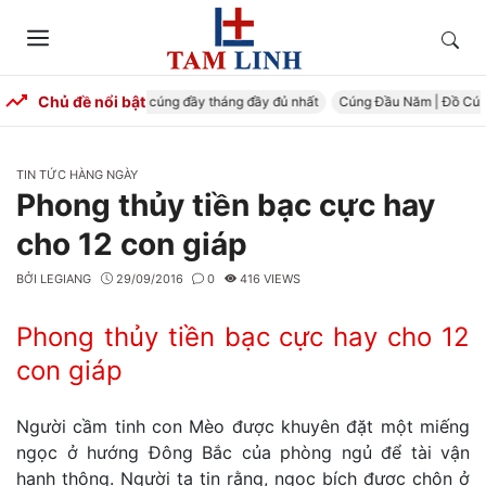
Skip
to
Tìm
Menu
content
kiếm
Chủ đề nổi bật
g Đầy Tháng – Mâm cúng đầy tháng đầy đủ nhất
Cúng Đầu Năm | Đồ Cúng Tr
CATEGORIES
TIN TỨC HÀNG NGÀY
Phong thủy tiền bạc cực hay
cho 12 con giáp
BỞI
LEGIANG
29/09/2016
0
416 VIEWS
Phong thủy tiền bạc cực hay cho 12
con giáp
Người cầm tinh con Mèo được khuyên đặt một miếng
ngọc ở hướng Đông Bắc của phòng ngủ để tài vận
hanh thông. Người ta tin rằng, ngọc bích được chôn ở