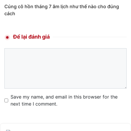
Cúng cô hồn tháng 7 âm lịch như thế nào cho đúng
cách
Để lại đánh giá
Comment
Name
Email
Website
Save my name, and email in this browser for the
next time I comment.