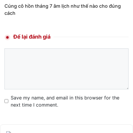
Cúng cô hồn tháng 7 âm lịch như thế nào cho đúng
cách
Để lại đánh giá
Comment
Name
Email
Website
Save my name, and email in this browser for the
next time I comment.