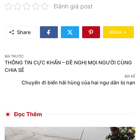
Đánh giá post
Share Mo
More +
Share
Share
Share
Share
on
on
on
Facebook
Twitter
Pinterest
Post
BÀI TRƯỚC
THÔNG TIN CỰC KHẨN – ĐỀ NGHỊ MỌI NGƯỜI CÙNG
navigation
CHIA SẺ
BÀI KẾ
Chuyến đi biển hãi hùng của hai ngư dân bị nạn
Đọc Thêm