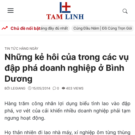
Skip
to
Tìm
Menu
content
kiếm
Chủ đề nổi bật
Mâm cúng đầy tháng đầy đủ nhất
Cúng Đầu Năm | Đồ Cúng Trọn Gói
Cúng
CATEGORIES
TIN TỨC HÀNG NGÀY
Những kẻ hôi của trong các vụ
đập phá doanh nghiệp ở Bình
Dương
BỞI
LEGIANG
15/05/2014
0
403 VIEWS
Hàng trăm công nhân lợi dụng biểu tình lao vào đập
phá, vơ vét của cải khiến nhiều doanh nghiệp phải tạm
ngưng hoạt động.
Họ thản nhiên đi lao nhà máy, xí nghiệp ôm từng thùng