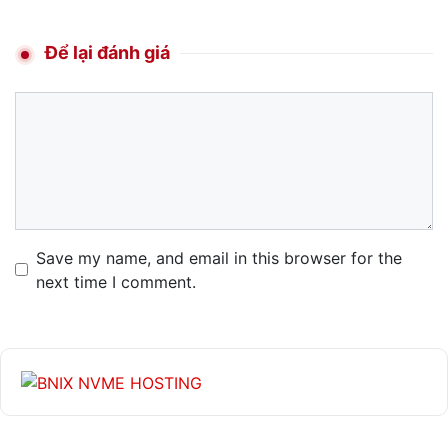
Để lại đánh giá
Comment
Name
Email
Website
Save my name, and email in this browser for the
next time I comment.