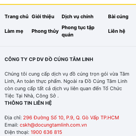
Trang chủ
Giới thiệu
Dịch vụ chính
Bài cúng
Phong tục tập
Làm mẹ
Phong thủy
Liên hệ
quán
CÔNG TY CP DV ĐỒ CÚNG TÂM LINH
Chúng tôi cung cấp dịch vụ đồ cúng trọn gói vừa Tâm
Linh, An toàn thực phẩm. Ngoài ra Đồ Cúng Tâm Linh
còn cung cấp tất cả dịch vụ liên quan đến Tổ Chức
Tiệc Tại Nhà, Công Sở .
THÔNG TIN LIÊN HỆ
Địa chỉ:
296 Đường Số 10, P.9, Q. Gò Vấp TP.HCM
Email:
cskh@docungtamlinh.com.vn
Điện thoại:
1900 636 815