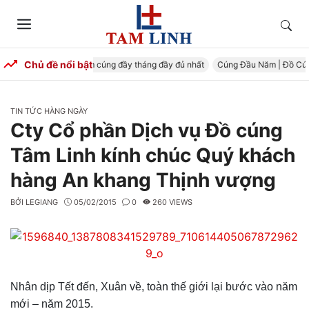
Skip
to
Tìm
Menu
content
kiếm
Chủ đề nổi bật
úng Đầy Tháng – Mâm cúng đầy tháng đầy đủ nhất
Cúng Đầu Năm | Đồ Cúng 
CATEGORIES
TIN TỨC HÀNG NGÀY
Cty Cổ phần Dịch vụ Đồ cúng
Tâm Linh kính chúc Quý khách
hàng An khang Thịnh vượng
BỞI
LEGIANG
05/02/2015
0
260 VIEWS
Nhân dịp Tết đến, Xuân về, toàn thế giới lại bước vào năm
mới – năm 2015.