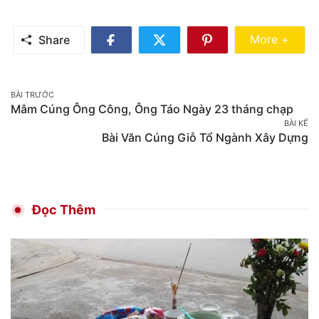
Share Mo
More +
Share
Share
Share
Share
on
on
on
Facebook
Twitter
Pinterest
Post
BÀI TRƯỚC
Mâm Cúng Ông Công, Ông Táo Ngày 23 tháng chạp
navigation
BÀI KẾ
Bài Văn Cúng Giỗ Tổ Ngành Xây Dựng
Đọc Thêm