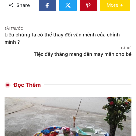
Share Mo
More +
Share
Share
Share
Share
on
on
on
Facebook
Twitter
Pinterest
Post
BÀI TRƯỚC
Liệu chúng ta có thể thay đổi vận mệnh của chính
navigation
mình ?
BÀI KẾ
Tiệc đầy tháng mang đến may mắn cho bé
Đọc Thêm