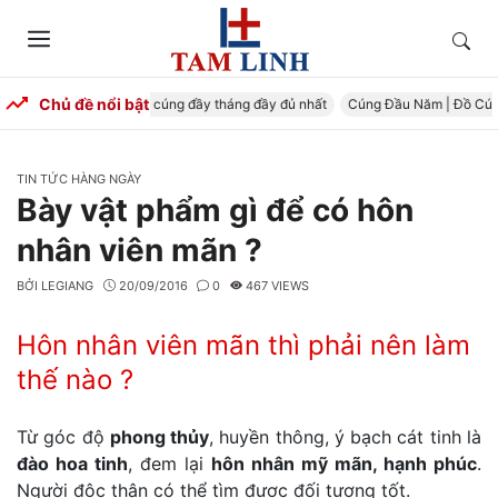
Skip
to
Tìm
Menu
content
kiếm
Chủ đề nổi bật
ng Đầy Tháng – Mâm cúng đầy tháng đầy đủ nhất
Cúng Đầu Năm | Đồ Cúng 
CATEGORIES
TIN TỨC HÀNG NGÀY
Bày vật phẩm gì để có hôn
nhân viên mãn ?
BỞI
LEGIANG
20/09/2016
0
467 VIEWS
Hôn nhân viên mãn thì phải nên làm
thế nào ?
Từ góc độ
phong thủy
, huyền thông, ý bạch cát tinh là
đào hoa tinh
, đem lại
hôn nhân mỹ mãn, hạnh phúc
.
Người độc thân có thể tìm được đối tượng tốt.