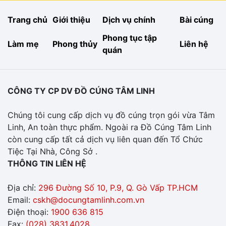
Trang chủ
Giới thiệu
Dịch vụ chính
Bài cúng
Phong tục tập
Làm mẹ
Phong thủy
Liên hệ
quán
CÔNG TY CP DV ĐỒ CÚNG TÂM LINH
Chúng tôi cung cấp dịch vụ đồ cúng trọn gói vừa Tâm
Linh, An toàn thực phẩm. Ngoài ra Đồ Cúng Tâm Linh
còn cung cấp tất cả dịch vụ liên quan đến Tổ Chức
Tiệc Tại Nhà, Công Sở .
THÔNG TIN LIÊN HỆ
Địa chỉ:
296 Đường Số 10, P.9, Q. Gò Vấp TP.HCM
Email:
cskh@docungtamlinh.com.vn
Điện thoại:
1900 636 815
Fax:
(028) 3831.4028