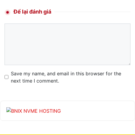
Để lại đánh giá
Comment
Name
Email
Website
Save my name, and email in this browser for the
next time I comment.