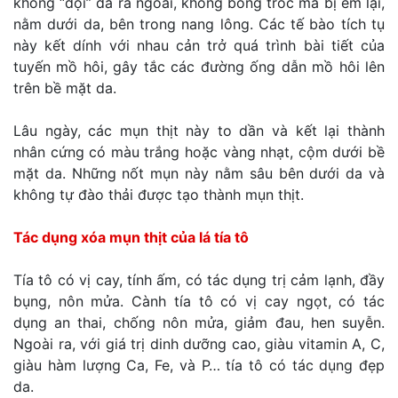
không “đội” da ra ngoài, không bong tróc mà bị ém lại,
nằm dưới da, bên trong nang lông. Các tế bào tích tụ
này kết dính với nhau cản trở quá trình bài tiết của
tuyến mồ hôi, gây tắc các đường ống dẫn mồ hôi lên
trên bề mặt da.
Lâu ngày, các mụn thịt này to dần và kết lại thành
nhân cứng có màu trắng hoặc vàng nhạt, cộm dưới bề
mặt da. Những nốt mụn này nằm sâu bên dưới da và
không tự đào thải được tạo thành mụn thịt.
Tác dụng xóa mụn thịt của lá tía tô
Tía tô có vị cay, tính ấm, có tác dụng trị cảm lạnh, đầy
bụng, nôn mửa. Cành tía tô có vị cay ngọt, có tác
dụng an thai, chống nôn mửa, giảm đau, hen suyễn.
Ngoài ra, với giá trị dinh dưỡng cao, giàu vitamin A, C,
giàu hàm lượng Ca, Fe, và P… tía tô có tác dụng đẹp
da.