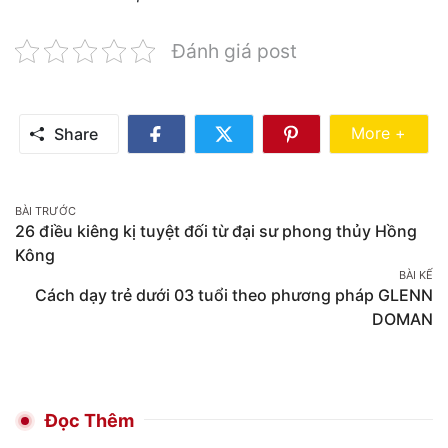
Đánh giá post
Share Mo
More +
Share
Share
Share
Share
on
on
on
Facebook
Twitter
Pinterest
Post
BÀI TRƯỚC
26 điều kiêng kị tuyệt đối từ đại sư phong thủy Hồng
navigation
Kông
BÀI KẾ
Cách dạy trẻ dưới 03 tuổi theo phương pháp GLENN
DOMAN
Đọc Thêm