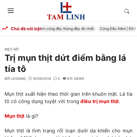
Skip
to
Tìm
Menu
content
kiếm
Chủ đề nổi bật
Cúng Đầy Tháng – Mâm cúng đầy tháng đầy đủ nhất
Cúng Đầu Năm | Đồ Cún
CATEGORIES
MẸO VẶT
Trị mụn thịt dứt điểm bằng lá
tía tô
BỞI
LEGIANG
10/09/2014
0
615 VIEWS
Mụn thịt xuất hiện theo thời gian trên khuôn mặt. Lá tía
tô có công dụng tuyệt vời trong
điều trị mụn thịt
.
Mụn thịt
là gì?
Mụn thịt là tình trạng rối loạn dưới da khiến cho mụn