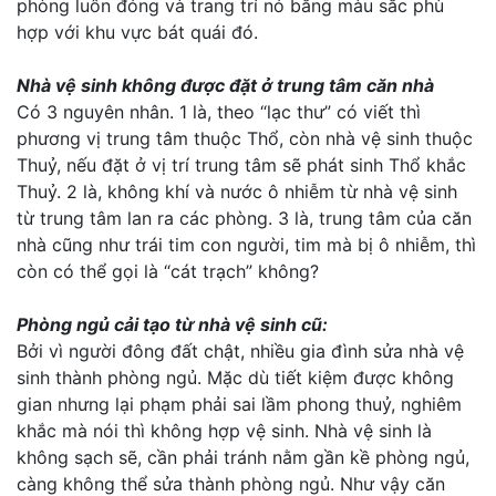
phòng luôn đóng và trang trí nó bằng màu sắc phù
hợp với khu vực bát quái đó.
Nhà vệ sinh không được đặt ở trung tâm căn nhà
Có 3 nguyên nhân. 1 là, theo “lạc thư” có viết thì
phương vị trung tâm thuộc Thổ, còn nhà vệ sinh thuộc
Thuỷ, nếu đặt ở vị trí trung tâm sẽ phát sinh Thổ khắc
Thuỷ. 2 là, không khí và nước ô nhiễm từ nhà vệ sinh
từ trung tâm lan ra các phòng. 3 là, trung tâm của căn
nhà cũng như trái tim con người, tim mà bị ô nhiễm, thì
còn có thể gọi là “cát trạch” không?
Phòng ngủ cải tạo từ nhà vệ sinh cũ:
Bởi vì người đông đất chật, nhiều gia đình sửa nhà vệ
sinh thành phòng ngủ. Mặc dù tiết kiệm được không
gian nhưng lại phạm phải sai lầm phong thuỷ, nghiêm
khắc mà nói thì không hợp vệ sinh. Nhà vệ sinh là
không sạch sẽ, cần phải tránh nằm gần kề phòng ngủ,
càng không thể sửa thành phòng ngủ. Như vậy căn