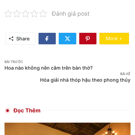
Đánh giá post
Share Mo
More +
Share
Share
Share
Share
on
on
on
Facebook
Twitter
Pinterest
Post
BÀI TRƯỚC
Hoa nào không nên cắm trên bàn thờ?
navigation
BÀI KẾ
Hóa giải nhà thóp hậu theo phong thủy
Đọc Thêm