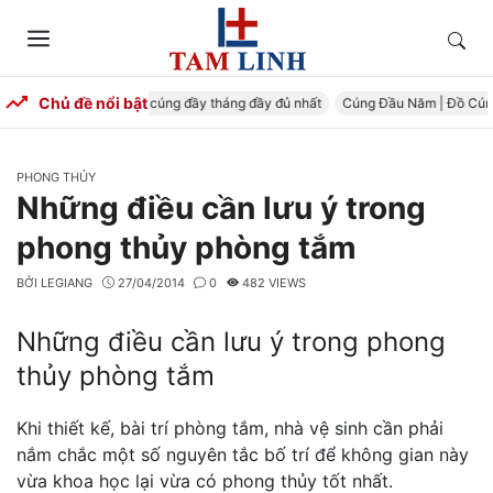
Skip
to
Tìm
Menu
content
kiếm
Chủ đề nổi bật
g Đầy Tháng – Mâm cúng đầy tháng đầy đủ nhất
Cúng Đầu Năm | Đồ Cúng Tr
CATEGORIES
PHONG THỦY
Những điều cần lưu ý trong
phong thủy phòng tắm
BỞI
LEGIANG
27/04/2014
0
482 VIEWS
Những điều cần lưu ý trong phong
thủy phòng tắm
Khi thiết kế, bài trí phòng tắm, nhà vệ sinh cần phải
nắm chắc một số nguyên tắc bố trí để không gian này
vừa khoa học lại vừa có phong thủy tốt nhất.