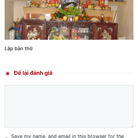
Lập bàn thờ
Để lại đánh giá
Comment
Name
Email
Website
Save my name, and email in this browser for the