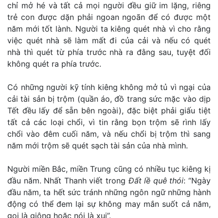
chỉ mở hé và tất cả mọi người đều giữ im lặng, riêng
trẻ con được dặn phải ngoan ngoãn để có được một
năm mới tốt lành. Người ta kiêng quét nhà vì cho rằng
việc quét nhà sẽ làm mất đi của cải và nếu có quét
nhà thì quét từ phía trước nhà ra đằng sau, tuyệt đối
không quét ra phía trước.
Có những người kỹ tính kiêng không mở tủ vì ngại của
cải tài sản bị trộm (quần áo, đồ trang sức mặc vào dịp
Tết đều lấy để sẵn bên ngoài), đặc biệt phải giấu tiệt
tất cả các loại chổi, vì tin rằng bọn trộm sẽ rình lấy
chổi vào đêm cuối năm, và nếu chổi bị trộm thì sang
năm mới trộm sẽ quét sạch tài sản của nhà mình.
Người miền Bắc, miền Trung cũng có nhiều tục kiêng kị
đầu năm. Nhất Thanh viết trong
Đất lề quê thói
: “Ngày
đầu năm, ta hết sức tránh những ngôn ngữ những hành
động có thể đem lại sự không may mắn suốt cả năm,
gọi là giông hoặc nói là xui”.