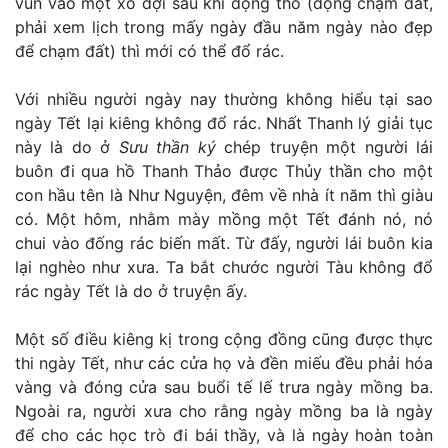
vun vào một xó đợi sau khi động thổ (động chạm đất,
phải xem lịch trong mấy ngày đầu năm ngày nào đẹp
để chạm đất) thì mới có thể đổ rác.
Với nhiều người ngày nay thường không hiểu tại sao
ngày Tết lại kiêng không đổ rác. Nhất Thanh lý giải tục
này là do ở
Sưu thần ký
chép truyện một người lái
buôn đi qua hồ Thanh Thảo được Thủy thần cho một
con hầu tên là Như Nguyện, đêm về nhà ít năm thì giàu
có. Một hôm, nhằm mày mồng một Tết đánh nó, nó
chui vào đống rác biến mất. Từ đấy, người lái buôn kia
lại nghèo như xưa. Ta bắt chước người Tàu không đổ
rác ngày Tết là do ở truyện ấy.
Một số điều kiêng kị trong cộng đồng cũng được thực
thi ngày Tết, như các cửa họ và đền miếu đều phải hóa
vàng và đóng cửa sau buổi tế lế trưa ngày mồng ba.
Ngoài ra, người xưa cho rằng ngày mồng ba là ngày
để cho các học trò đi bái thầy, và là ngày hoàn toàn