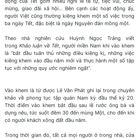
động của Tết gồm nhiều nghi lễ tế tự, tiệc vui, chúc
mừng, giao đãi xã hội… Bên cạnh các hoạt động ấy,
người Việt cũng thường kiêng khem một số việc trong
ba ngày Tết, đặc biệt là ngày Nguyên đán mồng một.
Theo nhà nghiên cứu Huỳnh Ngọc Trảng viết
trong
Khảo luận về Tết
, người miền Nam khi vào khem
là “bắt đầu tuân thủ những điều kiêng kị, những việc
kiêng khem vào đầu năm mới và thực hành một số tập
tục với những quy ước nghiêm ngặt”.
Vào khem là từ được Lê Văn Phát ghi lại trong chuyên
khảo về phong tục tập quán Nam kỳ đầu thế kỷ 20.
Thời điểm vào khem bắt đầu sau lễ rước ông bà và
dựng nêu, tức suốt đêm 30 đến mùng Một, cho đến khi
có người khách xông đất đầu năm.
Trong thời gian đó, tất cả mọi người ở trong nhà, cửa