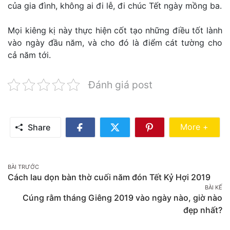
của gia đình, không ai đi lễ, đi chúc Tết ngày mồng ba.
Mọi kiêng kị này thực hiện cốt tạo những điều tốt lành
vào ngày đầu năm, và cho đó là điểm cát tường cho
cả năm tới.
Đánh giá post
Share Mo
More +
Share
Share
Share
Share
on
on
on
Facebook
Twitter
Pinterest
Post
BÀI TRƯỚC
Cách lau dọn bàn thờ cuối năm đón Tết Kỷ Hợi 2019
navigation
BÀI KẾ
Cúng rằm tháng Giêng 2019 vào ngày nào, giờ nào
đẹp nhất?