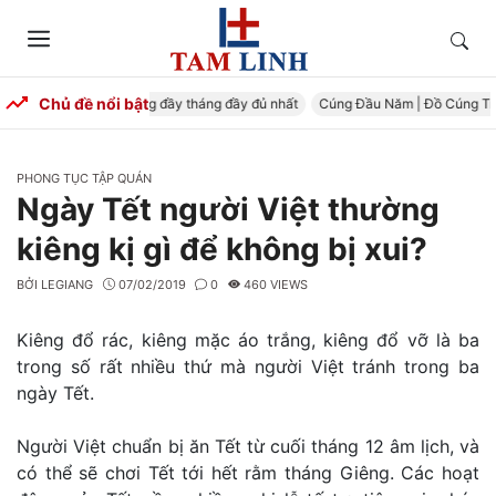
Skip
to
Tìm
Menu
content
kiếm
Chủ đề nổi bật
ầy Tháng – Mâm cúng đầy tháng đầy đủ nhất
Cúng Đầu Năm | Đồ Cúng Trọn
CATEGORIES
PHONG TỤC TẬP QUÁN
Ngày Tết người Việt thường
kiêng kị gì để không bị xui?
BỞI
LEGIANG
07/02/2019
0
460 VIEWS
Kiêng đổ rác, kiêng mặc áo trắng, kiêng đổ vỡ là ba
trong số rất nhiều thứ mà người Việt tránh trong ba
ngày Tết.
Người Việt chuẩn bị ăn Tết từ cuối tháng 12 âm lịch, và
có thể sẽ chơi Tết tới hết rằm tháng Giêng. Các hoạt