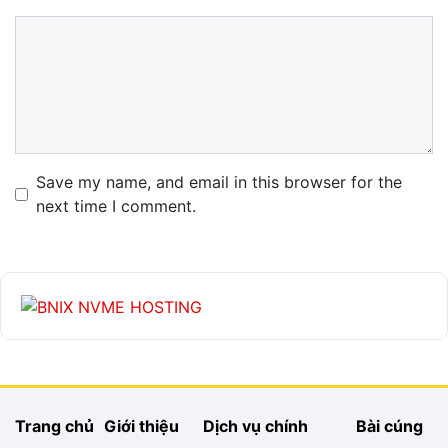
Comment
Name
Email
Website
Save my name, and email in this browser for the
next time I comment.
Trang chủ
Giới thiệu
Dịch vụ chính
Bài cúng