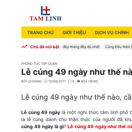
Skip
to
content
TRANG CHỦ
GIỚI THIỆU
DỊCH VỤ CHÍNH
Chủ đề nổi bật
Cúng Đầy Tháng – Mâm cúng đầy tháng đầy đủ nhất
Cúng Đầu Năm | Đồ 
CATEGORIES
PHONG TỤC TẬP QUÁN
Lễ cúng 49 ngày như thế nà
BỞI
LEGIANG
13/09/2017
0
804 VIEWS
Lễ cúng 49 ngày như thế nào, cầ
Lễ cúng 49 ngày
là một nghi thức tâm linh phổ 
là lễ cúng dành cho thần thức của người đã kh
cúng 49 ngày là gì
?
Lễ cúng 49 ngày như thế nà