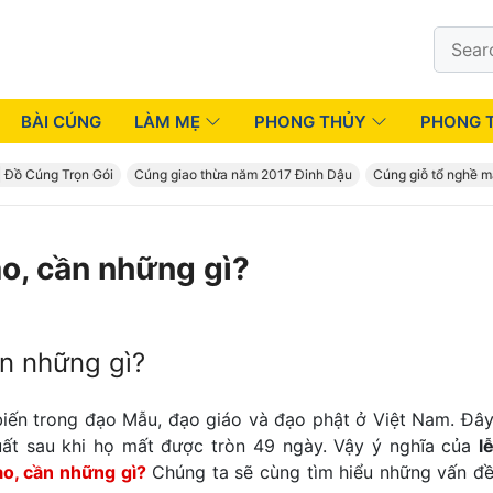
Search
for:
BÀI CÚNG
LÀM MẸ
PHONG THỦY
PHONG 
Cúng Trọn Gói
Cúng giao thừa năm 2017 Đinh Dậu
Cúng giỗ tổ nghề may t
o, cần những gì?
n những gì?
biến trong đạo Mẫu, đạo giáo và đạo phật ở Việt Nam. Đâ
uất sau khi họ mất được tròn 49 ngày. Vậy ý nghĩa của
l
o, cần những gì?
Chúng ta sẽ cùng tìm hiểu những vấn đ