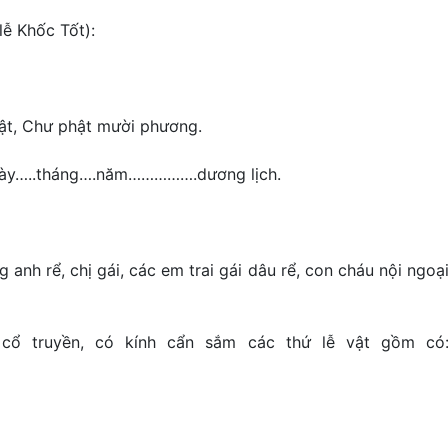
lễ Khốc Tốt):
ật, Chư phật mười phương.
ngày…..tháng….năm…………….dương lịch.
nh rể, chị gái, các em trai gái dâu rể, con cháu nội ngoạ
cổ truyền, có kính cẩn sắm các thứ lễ vật gồm có