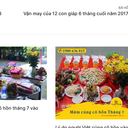
on
on
BÀI K
Twitter
Pinterest
3
Vận may của 12 con giáp 6 tháng cuối năm 201
ô hồn tháng 7 vào
Lý do người Việt cúng cô hồn và