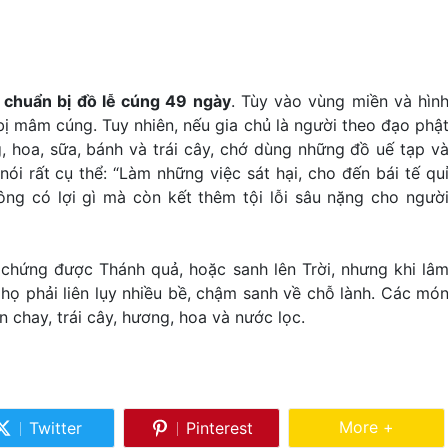
c
chuẩn bị đồ lễ cúng 49 ngày
. Tùy vào vùng miền và hìn
ị mâm cúng. Tuy nhiên, nếu gia chủ là người theo đạo phậ
, hoa, sữa, bánh và trái cây, chớ dùng những đồ uế tạp v
nói rất cụ thể: “Làm những việc sát hại, cho đến bái tế qu
g có lợi gì mà còn kết thêm tội lỗi sâu nặng cho ngườ
 chứng được Thánh quả, hoặc sanh lên Trời, nhưng khi lâ
họ phải liên lụy nhiều bề, chậm sanh về chỗ lành. Các mó
 chay, trái cây, hương, hoa và nước lọc.
Share Mor
More +
Twitter
Pinterest
Share
Share