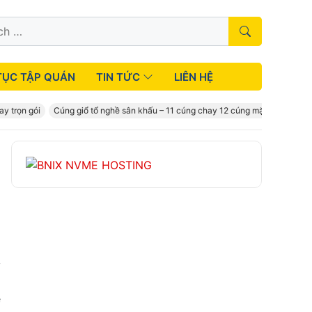
TỤC TẬP QUÁN
TIN TỨC
LIÊN HỆ
rọn gói
Cúng giổ tổ nghề sân khấu – 11 cúng chay 12 cúng mặn
Cúng
y
ễ
ề