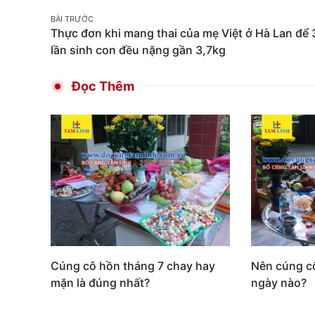
on
Post
BÀI TRƯỚC
Facebook
Thực đơn khi mang thai của mẹ Việt ở Hà Lan để 
navigation
lần sinh con đều nặng gần 3,7kg
Đọc Thêm
Cúng cô hồn tháng 7 chay hay
Nên cúng c
mặn là đúng nhất?
ngày nào?