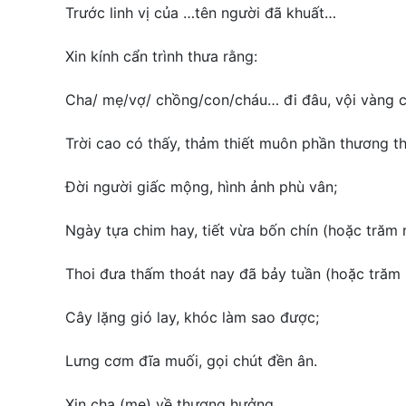
Trước linh vị của …tên người đã khuất…
Xin kính cẩn trình thưa rằng:
Cha/ mẹ/vợ/ chồng/con/cháu… đi đâu, vội vàng c
Trời cao có thấy, thảm thiết muôn phần thương th
Đời người giấc mộng, hình ảnh phù vân;
Ngày tựa chim hay, tiết vừa bốn chín (hoặc trăm 
Thoi đưa thấm thoát nay đã bảy tuần (hoặc trăm 
Cây lặng gió lay, khóc làm sao được;
Lưng cơm đĩa muối, gọi chút đền ân.
Xin cha (mẹ) về thượng hưởng.