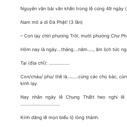
Nguyên văn bài văn khấn trong lễ cúng 49 ngày (
Nam mô a di Đà Phật! (3 lần)
– Con lạy chín phương Trời, mười phương Chư Ph
Hôm nay là ngày….tháng….năm….., âm lịch tức 
Tại (địa chỉ): ……………..
Con/cháu/ phu/ thê là………cùng các chú bác, cùng a
kính lạy.
Nay nhân ngày lễ Chung Thấtt heo nghi lễ 
…………………………..
Kính dâng lễ mọn biểu lộ lòng thành.