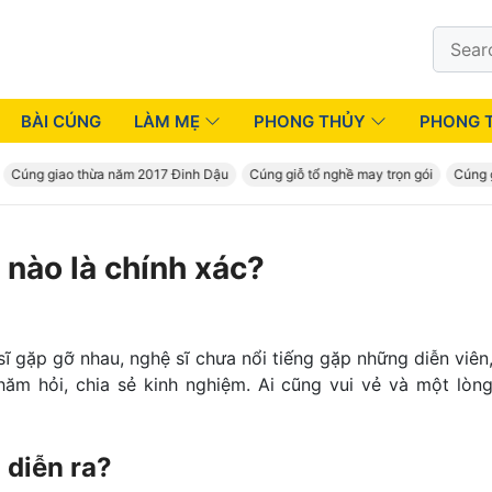
Search
for:
BÀI CÚNG
LÀM MẸ
PHONG THỦY
PHONG 
úng giao thừa năm 2017 Đinh Dậu
Cúng giỗ tổ nghề may trọn gói
Cúng giổ
 nào là chính xác?
sĩ gặp gỡ nhau, nghệ sĩ chưa nổi tiếng gặp những diễn viên
hăm hỏi, chia sẻ kinh nghiệm. Ai cũng vui vẻ và một lòn
o
diễn ra?