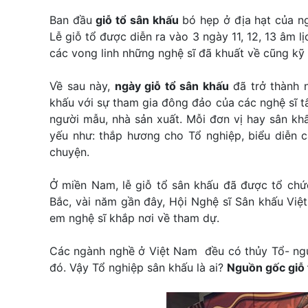
Ban đầu
giỗ tổ sân khấu
bó hẹp ở địa hạt của ng
Lễ giỗ tổ được diễn ra vào 3 ngày 11, 12, 13 âm 
các vong linh những nghệ sĩ đã khuất về cũng kỹ
Về sau này,
ngày giỗ tổ sân khấu
đã trở thành n
khấu với sự tham gia đông đảo của các nghệ sĩ tất 
người mẫu, nhà sản xuất. Mỗi đơn vị hay sân kh
yếu như: thắp hương cho Tổ nghiệp, biểu diễn c
chuyện.
Ở miền Nam, lễ giỗ tổ sân khấu đã được tổ chức
Bắc, vài năm gần đây, Hội Nghệ sĩ Sân khấu Việt
em nghệ sĩ khắp nơi về tham dự.
Các ngành nghề ở Việt Nam đều có thủy Tổ- ngườ
đó. Vậy Tổ nghiệp sân khấu là ai?
Nguồn gốc giỗ 