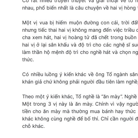
Có rất nhiều truyền thuyết và giai thoại về tổ
nhau, phổ biến nhất là câu chuyện về hai vị hòng
Một vị vua bị hiếm muộn đường con cái, trời đấ
nhưng tiếc thai hai vị không mang đến việc triều
cha xem hát, hai vị hoàng tử đã chết trong buồn 
hai vị ở lại sân khấu và độ trì cho các nghệ sĩ 
làm thần hộ mệnh độ trì cho nghề hát và chọn ng
thức.
Có nhiều luồng ý kiến khác về ông Tổ ngành sân
khán giả chứ không phải người đầu tiên làm nghề,
Theo một ý kiến khác, Tổ nghề là “ăn mày”. Nghề 
Một trong 3 vị này là ăn mày. Chính vì vậy ngườ
tiền cho ăn mày mà thường mua bánh hay thức 
khác không cùng nghề để bố thí. Chỉ cần người đó
chỗ khác.