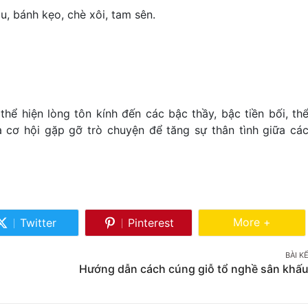
au, bánh kẹo, chè xôi, tam sên.
thể hiện lòng tôn kính đến các bậc thầy, bậc tiền bối, th
 cơ hội gặp gỡ trò chuyện để tăng sự thân tình giữa cá
Share Mor
More +
Twitter
Pinterest
Share
Share
on
on
BÀI K
Twitter
Pinterest
Hướng dẫn cách cúng giỗ tổ nghề sân khấ