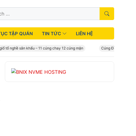
TỤC TẬP QUÁN
TIN TỨC
LIÊN HỆ
 tổ nghề sân khấu – 11 cúng chay 12 cúng mặn
Cúng Đầy Tháng – Mâm 
,
g