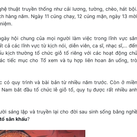
hệ thuật truyền thống như cải lương, tường, chèo, hát bội
lịch hàng năm. Ngày 11 cúng chay, 12 cúng mặn, ngày 13 mờ
 niệm.
gày hội chung của mọi người làm việc trong lĩnh vực sâ
cả các lĩnh vực từ kịch nói, diễn viên, ca sĩ, nhạc sĩ,… đế
ấu kịch thường tổ chức giỗ tổ riêng với các hoạt động ch
ác tiếc mục cho Tổ xem và tụ hợp liên hoan ăn uống, tr
 có quy trình và bài bản từ nhiều năm trước. Còn ở miề
 Nam bắt đầu tổ chức lễ giỗ tổ, quy tụ được rất nhiều an
i sáng lập và truyền lại cho đời sau sinh sống bằng ngh
tổ sân khấu
?