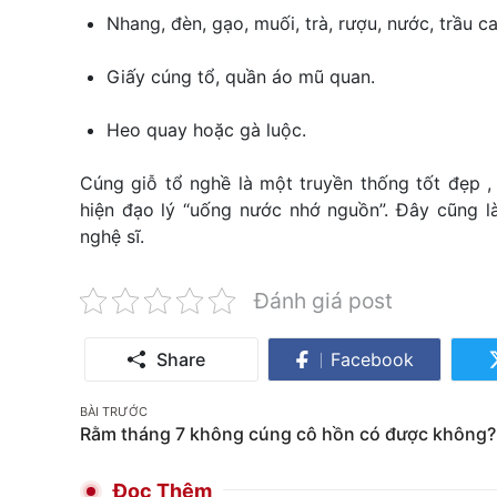
Nhang, đèn, gạo, muối, trà, rượu, nước, trầu c
Giấy cúng tổ, quần áo mũ quan.
Heo quay hoặc gà luộc.
Cúng giỗ tổ nghề là một truyền thống tốt đẹp , 
hiện đạo lý “uống nước nhớ nguồn”. Đây cũng là
nghệ sĩ.
Đánh giá post
Share
Facebook
Share
on
Post
BÀI TRƯỚC
Facebook
Rằm tháng 7 không cúng cô hồn có được không?
navigation
Đọc Thêm