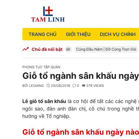
Skip
to
content
TRANG CHỦ
GIỚI THIỆU
DỊCH VỤ CHÍNH
Chủ đề nổi bật
g – Mâm cúng đầy tháng đầy đủ nhất
Cúng Đầu Năm | Đồ Cúng Trọn Gói
C
CATEGORIES
PHONG TỤC TẬP QUÁN
Giỗ tổ ngành sân khấu ngày
BỞI
LEGIANG
29/08/2018
0
379 VIEWS
Lễ giỗ tổ sân khấu
là cơ hội để tất các các nghệ 
ngôi sao, đàn anh đàn chị, cô chú trong nghề t
hướng về Tổ nghiệp.
Giỗ tổ ngành sân khấu ngày nà