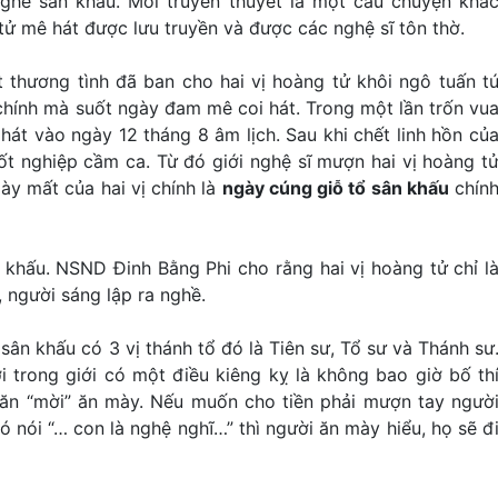
 nghề sân khấu. Mỗi truyền thuyết là một câu chuyện khá
 tử mê hát được lưu truyền và được các nghệ sĩ tôn thờ.
t thương tình đã ban cho hai vị hoàng tử khôi ngô tuấn t
 chính mà suốt ngày đam mê coi hát. Trong một lần trốn vu
hát vào ngày 12 tháng 8 âm lịch. Sau khi chết linh hồn củ
suốt nghiệp cầm ca. Từ đó giới nghệ sĩ mượn hai vị hoàng t
ày mất của hai vị chính là
ngày cúng giỗ tổ sân khấu
chín
 khấu. NSND Đinh Bằng Phi cho rằng hai vị hoàng tử chỉ l
 người sáng lập ra nghề.
sân khấu có 3 vị thánh tổ đó là Tiên sư, Tổ sư và Thánh sư
i trong giới có một điều kiêng kỵ là không bao giờ bố th
ăn “mời” ăn mày. Nếu muốn cho tiền phải mượn tay ngườ
 nói “… con là nghệ nghĩ…” thì người ăn mày hiểu, họ sẽ đ