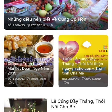
Những điều nên biết về Cúng Cô Hồn
BỞI
LEGIANG
27/07/2019
0
1.000 Lễ cúng Đầy
Chương Trình Khuyến
Tháng – Thôi Nôi thiện
Mãi Tết Đoan Ngọ Năm
nguyện cho con – Trọn
2019
tình Cha Mẹ
BỞI
LEGIANG
29/05/2019
BỞI
LEGIANG
20/03/2019
0
0
Lễ Cúng Đầy Tháng, Thôi
Nôi Cho Bé