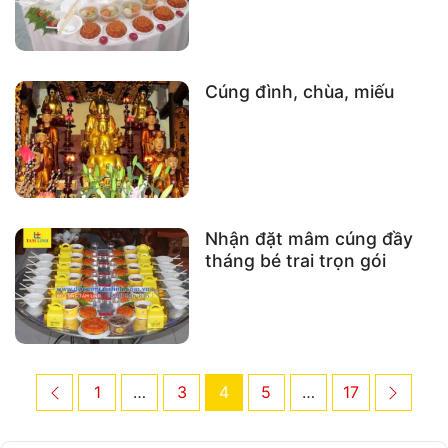
Cúng đình, chùa, miếu
Nhận đặt mâm cúng đầy
tháng bé trai trọn gói
Post
Previous
Page
Page
Page
Page
Page
Next
1
…
3
4
5
…
17
navigation