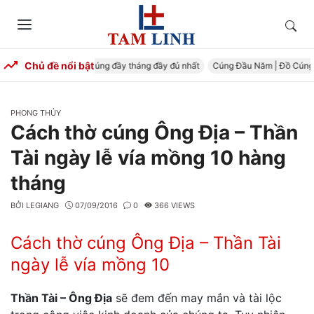
Skip
to
Tìm
Menu
content
kiếm
Chủ đề nổi bật
 Đầy Tháng – Mâm cúng đầy tháng đầy đủ nhất
Cúng Đầu Năm | Đồ Cúng Trọ
CATEGORIES
PHONG THỦY
Cách thờ cúng Ông Địa – Thần
Tài ngày lễ vía mồng 10 hàng
tháng
BỞI
LEGIANG
07/09/2016
0
366 VIEWS
Cách thờ cúng Ông Địa – Thần Tài
ngày lễ vía mồng 10
Thần Tài – Ông Địa
sẽ đem đến may mắn và tài lộc