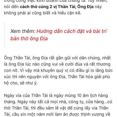
trong công việc kinh doanh của chúng ta. Tuy nhiên,
nói đến
cách thờ cúng 2 vị Thần Tài, Ông Địa
này
không phải ai cũng biết và hiểu cặn kẽ.
Xem thêm:
Hướng dẫn cách đặt và bài trí
bàn thờ ông Địa
Ông Thần Tài, ông Địa rất gần gũi với dân chúng, nhất
là ông Địa lúc nào cũng vui vẻ cười đùa và rất thương
con nít. Vì vậy mà khuyên quý vị có điều gì lo lắng bức
xúc thì nên nguyện với ông Địa, Thần Tài hóa giải phù
hộ cho, sẽ như ý.
Ngày vía của Thần Tài là ngày mùng 10 âm lịch hàng
tháng. Ngày này tất cả mọi nhà, công ty, cửa hàng…có
thờ Thần Tài, thì đều sắm lễ vật để cúng lấy vía Thần
Tài, cầu xin một năm mới làm ăn được thịnh vượng về