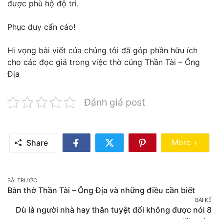
được phù hộ độ trì.
Phục duy cẩn cáo!
Hi vọng bài viết của chúng tôi đã góp phần hữu ích
cho các đọc giả trong việc thờ cúng Thần Tài – Ông
Địa
Đánh giá post
Share Mo
More +
Share
Share
Share
Share
on
on
on
Facebook
Twitter
Pinterest
Post
BÀI TRƯỚC
Bàn thờ Thần Tài – Ông Địa và những điều cần biết
navigation
BÀI KẾ
Dù là người nhà hay thân tuyệt đối không được nói 8