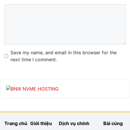
Comment
Name
Email
Website
Save my name, and email in this browser for the
next time I comment.
Trang chủ
Giới thiệu
Dịch vụ chính
Bài cúng