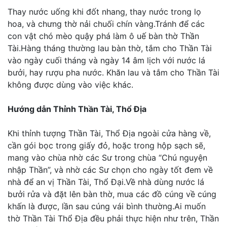
Thay nước uống khi đốt nhang, thay nước trong lọ
hoa, và chưng thờ nải chuối chín vàng.Tránh để các
con vật chó mèo quậy phá làm ô uế bàn thờ Thần
Tài.Hàng tháng thường lau bàn thờ, tắm cho Thần Tài
vào ngày cuối tháng và ngày 14 âm lịch với nước lá
bưởi, hay rượu pha nước. Khăn lau và tắm cho Thần Tài
không được dùng vào việc khác.
Hướng dẫn Thỉnh Thần Tài, Thổ Địa
Khi thỉnh tượng Thần Tài, Thổ Địa ngoài cửa hàng về,
cần gói bọc trong giấy đỏ, hoặc trong hộp sạch sẽ,
mang vào chùa nhờ các Sư trong chùa “Chú nguyện
nhập Thần”, và nhờ các Sư chọn cho ngày tốt đem về
nhà để an vị Thần Tài, Thổ Đại.Về nhà dùng nước lá
bưởi rửa và đặt lên bàn thờ, mua các đồ cúng về cúng
khấn là được, lần sau cúng vái bình thường.Ai muốn
thờ Thần Tài Thổ Địa đều phải thực hiện như trên, Thần