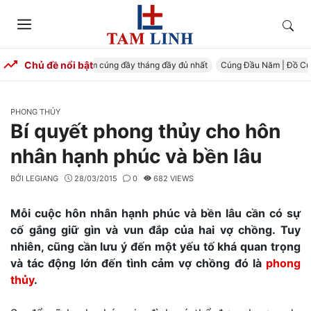
Skip
to
Tìm
Menu
content
kiếm
Chủ đề nổi bật
úng Đầy Tháng – Mâm cúng đầy tháng đầy đủ nhất
Cúng Đầu Năm | Đồ Cúng 
CATEGORIES
PHONG THỦY
Bí quyết phong thủy cho hôn
nhân hạnh phúc và bền lâu
BỞI
LEGIANG
28/03/2015
0
682 VIEWS
Mỗi cuộc hôn nhân hạnh phúc và bền lâu cần có sự
cố gắng giữ gìn và vun đắp của hai vợ chồng. Tuy
nhiên, cũng cần lưu ý đến một yếu tố khá quan trọng
và tác động lớn đến tình cảm vợ chồng đó là
phong
thủy
.