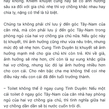
hay không. Khiếm khuyết cung này sẽ có ảnh hưởng
sâu xa đối với gia chủ: nhẹ thì vợ chồng khắc nhau hay
chia ly, nặng có thể là tử biệt.
Chúng ta không phải chỉ lưu ý đến góc Tây-Nam của
căn nhà, mà còn phải lưu ý đến góc Tây-Nam trong
phòng ngủ của hai vợ chồng gia chủ nữa. Nếu góc này
bị khuyết, thì ảnh hưởng cũng như vừa nêu trên, nhưng
mức độ sẽ nhẹ hơn. Cung Tình Duyên bị khuyết sẽ ảnh
hưởng mạnh mẽ cho gia chủ khi còn trẻ. Khi về già,
ảnh hưởng sẽ nhẹ hơn, chỉ còn là sự xung khắc giữa
hai vợ chồng, nhưng lúc đó lại ảnh hưởng nhiều hơn
cho con cái. Cho nên bậc cha mẹ không thể coi nhẹ
điều này nếu con cái đã đến tuổi trưởng thành.
– Toilet không thể ở ngay cung Tình Duyên: Nếu một
cái toilet ở ngay góc Tây-Nam của căn nhà hay phòng
ngủ của hai vợ chồng gia chủ, thì tình nghĩa giữa hai
vợ chồng dần dần sẽ bị nước cuốn trôi đi.