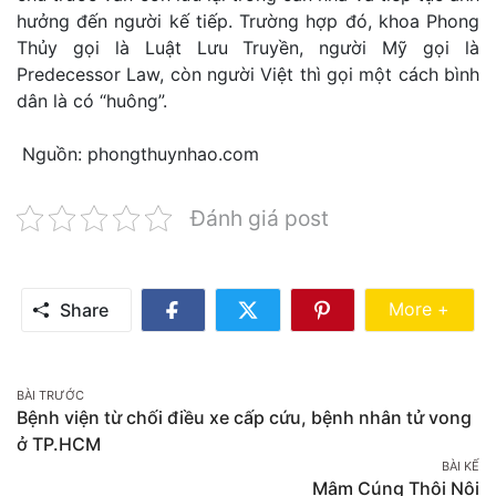
hưởng đến người kế tiếp. Trường hợp đó, khoa Phong
Thủy gọi là Luật Lưu Truyền, người Mỹ gọi là
Predecessor Law, còn người Việt thì gọi một cách bình
dân là có “huông”.
Nguồn: phongthuynhao.com
Đánh giá post
Share Mo
More +
Share
Share
Share
Share
on
on
on
Facebook
Twitter
Pinterest
Post
BÀI TRƯỚC
Bệnh viện từ chối điều xe cấp cứu, bệnh nhân tử vong
navigation
ở TP.HCM
BÀI KẾ
Mâm Cúng Thôi Nôi