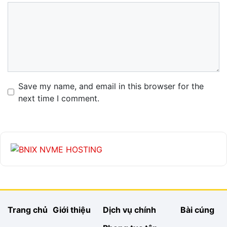
Comment
Name
Email
Website
Save my name, and email in this browser for the
next time I comment.
Trang chủ
Giới thiệu
Dịch vụ chính
Bài cúng