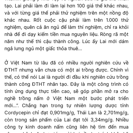
tạo. Lai phải làm đi làm lại hơn 100 giá thể khác nhau,
và với từng giá thể phải thử nghiệm trên một nồng độ
khác nhau. Rốt cuộc cậu phải làm trên 1.000 thử
nghiệm, quên cả ăn ngủ để làm thí nghiệm, chỉ ra khỏi
nhà để đi dạy kiếm tiền mua nguyên liệu. Ròng rã một
năm như thế thì cậu thành công. Lúc ấy Lai mới dám
ngả lưng ngủ một giấc thỏa thuê…
Ở Việt Nam từ lâu đã có nhiều người nghiên cứu về
ĐTHT nhưng vẫn chưa có một ai trồng được. Chính vì
thế, có thể nói Lai là người đi đầu khi nghiên cứu trồng
thành công ĐTHT nhân tạo. Đây là một công trình có
tính ứng dụng thực tiễn cao, sẽ góp phần mở ra cho
nghề trồng nấm ở Việt Nam một bước phát triển
mới…”. Chẳng hạn trong tự nhiên lượng dược tính
Cordycepin chỉ đạt 0,901mg/g, Thái Lan là 2,701mg/g,
còn trong sản phẩm của Lai đạt tới 3,34mg/g. Nhiều
công ty kinh doanh nấm cũng liên hệ tìm đến mua