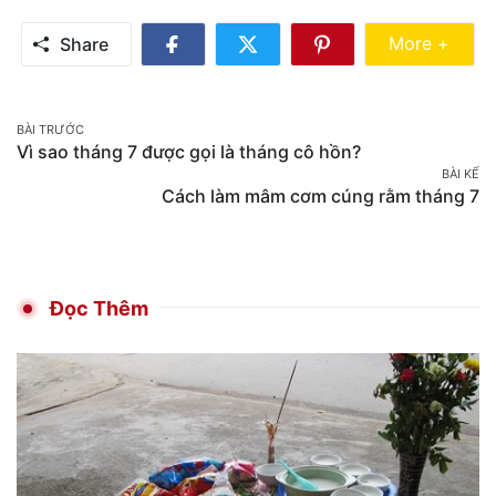
Share Mo
More +
Share
Share
Share
Share
on
on
on
Facebook
Twitter
Pinterest
Post
BÀI TRƯỚC
Vì sao tháng 7 được gọi là tháng cô hồn?
navigation
BÀI KẾ
Cách làm mâm cơm cúng rằm tháng 7
Đọc Thêm