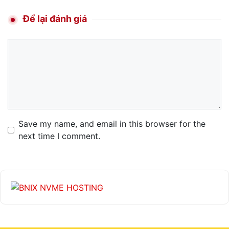
Để lại đánh giá
Comment
Name
Email
Website
Save my name, and email in this browser for the
next time I comment.