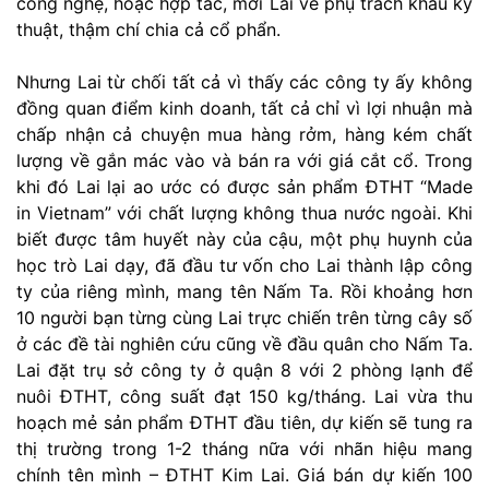
công nghệ, hoặc hợp tác, mời Lai về phụ trách khâu kỹ
thuật, thậm chí chia cả cổ phẩn.
Nhưng Lai từ chối tất cả vì thấy các công ty ấy không
đồng quan điểm kinh doanh, tất cả chỉ vì lợi nhuận mà
chấp nhận cả chuyện mua hàng rởm, hàng kém chất
lượng về gắn mác vào và bán ra với giá cắt cổ. Trong
khi đó Lai lại ao ước có được sản phẩm ĐTHT “Made
in Vietnam” với chất lượng không thua nước ngoài. Khi
biết được tâm huyết này của cậu, một phụ huynh của
học trò Lai dạy, đã đầu tư vốn cho Lai thành lập công
ty của riêng mình, mang tên Nấm Ta. Rồi khoảng hơn
10 người bạn từng cùng Lai trực chiến trên từng cây số
ở các đề tài nghiên cứu cũng về đầu quân cho Nấm Ta.
Lai đặt trụ sở công ty ở quận 8 với 2 phòng lạnh để
nuôi ĐTHT, công suất đạt 150 kg/tháng. Lai vừa thu
hoạch mẻ sản phẩm ĐTHT đầu tiên, dự kiến sẽ tung ra
thị trường trong 1-2 tháng nữa với nhãn hiệu mang
chính tên mình – ĐTHT Kim Lai. Giá bán dự kiến 100