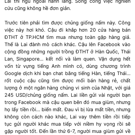
Lai thì ngủ ngoài hành lang. Song công việc nghiên
cứu cũng không hề đơn giản.
Trước tiên phải tìm được chủng giống nấm này. Công
việc này hơi khó. Cậu đi khắp hơn 20 cửa hàng bán
ĐTHT ở TP.HCM tìm mua nhưng toàn gặp hàng giả.
Thế là Lai đành mò cách khác. Cậu lên Facebook vào
cộng đồng những người trồng ĐTHT ở Hàn Quốc, Thái
Lan, Singapore… kết nối và làm quen. Vận dụng hết
vốn từ vựng tiếng Anh mình có, dùng chương trình
Google dịch khi bạn chat bằng tiếng Hàn, tiếng Thái…
rốt cuộc cậu cũng tìm được mối bán hàng rẻ, chất
lượng ở một ngân hàng chủng vi sinh của Nhật, với giá
245 USD/chủng giống nấm. Lai liền gửi vài người bạn
trong Facebook mà cậu quen bên đó mua giùm, nhưng
họ lấy tiền rồi… biến mất. Đau vì bị lừa mất tiền, nhưng
không còn cách nào khác, Lai vay thêm tiền rồi tiếp
tục gửi người khác mua tiếp với niềm hy vọng rồi sẽ
gặp người tốt. Đến lần thứ 6-7, người mua giùm gửi về