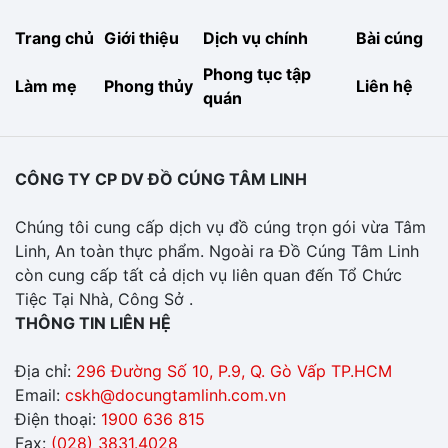
Trang chủ
Giới thiệu
Dịch vụ chính
Bài cúng
Phong tục tập
Làm mẹ
Phong thủy
Liên hệ
quán
CÔNG TY CP DV ĐỒ CÚNG TÂM LINH
Chúng tôi cung cấp dịch vụ đồ cúng trọn gói vừa Tâm
Linh, An toàn thực phẩm. Ngoài ra Đồ Cúng Tâm Linh
còn cung cấp tất cả dịch vụ liên quan đến Tổ Chức
Tiệc Tại Nhà, Công Sở .
THÔNG TIN LIÊN HỆ
Địa chỉ:
296 Đường Số 10, P.9, Q. Gò Vấp TP.HCM
Email:
cskh@docungtamlinh.com.vn
Điện thoại:
1900 636 815
Fax:
(028) 3831.4028