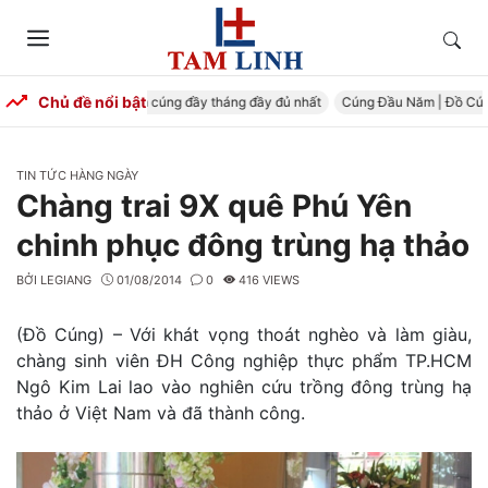
Skip
to
Tìm
Menu
content
kiếm
Chủ đề nổi bật
ng Đầy Tháng – Mâm cúng đầy tháng đầy đủ nhất
Cúng Đầu Năm | Đồ Cúng T
CATEGORIES
TIN TỨC HÀNG NGÀY
Chàng trai 9X quê Phú Yên
chinh phục đông trùng hạ thảo
BỞI
LEGIANG
01/08/2014
0
416 VIEWS
(Đồ Cúng) – Với khát vọng thoát nghèo và làm giàu,
chàng sinh viên ĐH Công nghiệp thực phẩm TP.HCM
Ngô Kim Lai lao vào nghiên cứu trồng đông trùng hạ
thảo ở Việt Nam và đã thành công.