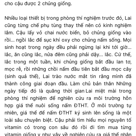
cho cậu được 2 chủng giống.
Nhiều loại thiết bị trong phòng thí nghiệm trước đó, Lai
cũng từng chế phụ tùng thay thế nên có kinh nghiệm
lắm. Cậu lấy vỏ chai nước biển, bỏ chủng giống vào
rồi… ngồi lắc để sục khí oxy cho chủng nấm sống. Mọi
sinh hoạt trong ngày đều phải ngừng lại khi tới giờ…
lắc, ăn cũng lắc, nửa đêm cũng phải dậy… lắc. Cứ thế,
lắc trong một tuần, khi chủng giống bắt đầu lan tơ,
mọc rễ, rồi những chồi nấm đầu tiên bắt đầu mọc cây
(sinh quả thể), Lai trào nước mắt tin rằng mình đã
thành công giai đoạn đầu. Làm chủ bản thân Những
ngày tiếp đó là quãng thời gian Lai miệt mài trong
phòng thí nghiệm để nghiên cứu ra môi trường hỗn
hợp giá thể nuôi sống nấm ĐTHT. Ở môi trường tự
nhiên, giá thể để nấm ĐTHT ký sinh lên sống là một
loài sâu chuyên biệt. Cậu phải tìm hiểu mọi nguyên tố
vitamin có trong con sâu đó rồi đi tìm mua từng
vitamin giống y như vậy về nghiên cứu ra giá thể nhân