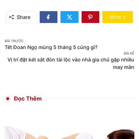
Share Mo
More +
Share
Share
Share
Share
on
on
on
Facebook
Twitter
Pinterest
Post
BÀI TRƯỚC
Tết Đoan Ngọ mùng 5 tháng 5 cúng gì?
navigation
BÀI KẾ
Vị trí đặt két sắt đón tài lộc vào nhà gia chủ gặp nhiều
may mắn
Đọc Thêm