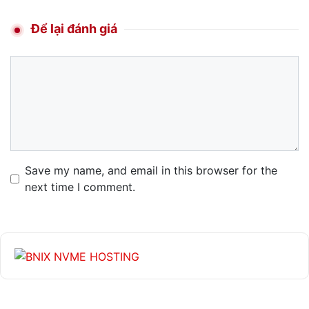
Để lại đánh giá
Comment
Name
Email
Website
Save my name, and email in this browser for the
next time I comment.