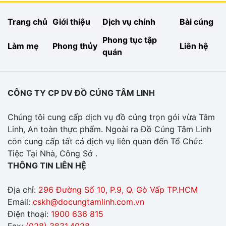
Trang chủ
Giới thiệu
Dịch vụ chính
Bài cúng
Phong tục tập
Làm mẹ
Phong thủy
Liên hệ
quán
CÔNG TY CP DV ĐỒ CÚNG TÂM LINH
Chúng tôi cung cấp dịch vụ đồ cúng trọn gói vừa Tâm
Linh, An toàn thực phẩm. Ngoài ra Đồ Cúng Tâm Linh
còn cung cấp tất cả dịch vụ liên quan đến Tổ Chức
Tiệc Tại Nhà, Công Sở .
THÔNG TIN LIÊN HỆ
Địa chỉ:
296 Đường Số 10, P.9, Q. Gò Vấp TP.HCM
Email:
cskh@docungtamlinh.com.vn
Điện thoại:
1900 636 815