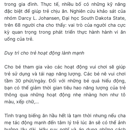
trong gia đình. Thực tế, nhiều bố có những kỹ năng
đặc biệt để giúp trẻ chịu ăn. Nghiên cứu khảo sát của
nhóm Darcy L. Johansen, Đại học South Dakota State,
trên 68 người cha cho thấy: vai trò của người cha cực
kỳ quan trọng trong phát triển thực hành hành vi ăn
uống của trẻ.
Duy trì cho trẻ hoạt động lành mạnh
Cho bé tham gia vào các hoạt động vui chơi sẽ giúp
trẻ sử dụng và tái nạp năng lượng. Các bé nê vui chơi
tầm 30 phút/ngày. Đối với những bé quá hiếu động,
bạn có thể giảm thời gian tiêu hao năng lượng của trẻ
thông qua những hoạt động nhẹ nhàng hơn như tô
màu, xếp chữ,…
Tình trạng biếng ăn hầu hết là tạm thời nhưng nếu cha
mẹ tác động mạnh đến tâm lý trẻ lúc ăn sẽ có thể ảnh
hưởng lâu dài. Hãy suy nghĩ và áp dụng những cách