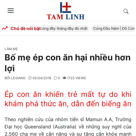
Skip
to
Tìm
Menu
content
kiếm
Chủ đề nổi bật
g Đầy Tháng – Mâm cúng đầy tháng đầy đủ nhất
Cúng Đầu Năm | Đồ Cúng Tr
CATEGORIES
LÀM MẸ
Bố mẹ ép con ăn hại nhiều hơn
lợi
BỞI
LEGIANG
05/04/2018
0
1725 VIEWS
Ép con ăn khiến trẻ mất tự do khi
khám phá thức ăn, dẫn đến biếng ăn
Theo nghiên cứu của nhóm tiến sĩ Mamun A.A, Trường
Đại học Queensland (Australia) về những suy nghĩ của
2.560 cha mẹ về cân nặng và sự tăng cân khỏe mạnh